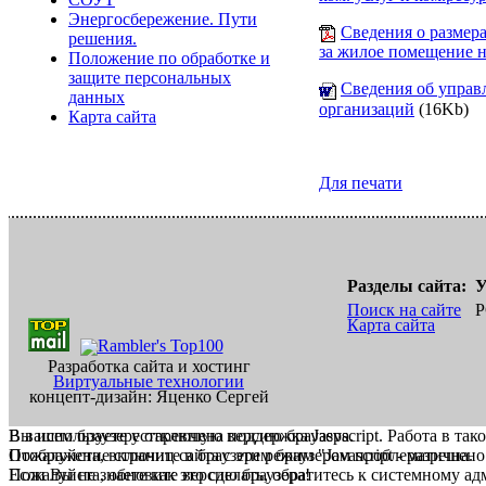
Энергосбережение. Пути
Сведения о размер
решения.
за жилое помещение 
Положение по обработке и
защите персональных
Сведения об упра
данных
организаций
(16Kb)
Карта сайта
Для печати
Разделы сайта:
У
Поиск на сайте
Р
Карта сайта
Разработка сайта и хостинг
Виртуальные технологии
концепт-дизайн: Яценко Сергей
В вашем браузере отключена поддержка Jasvscript. Работа в так
Вы используете устаревшую версию браузера.
Пожалуйста, включите в браузере режим "Javascript - разрешено
Отображение страниц сайта с этим браузером проблематична.
Если Вы не знаете как это сделать, обратитесь к системному а
Пожалуйста, обновите версию браузера!