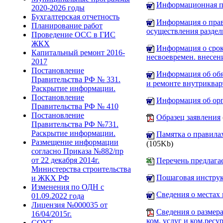
Информационная па
2020-2026 годы
Бухгалтерская отчетность
Информация о прав
Планирование работ
осуществления раздел
Проведение ОСС в ГИС
ЖКХ
Информация о срок
Капитальный ремонт 2016-
несвоевремен. внесен
2017
Постановление
Информация об обя
Правительства РФ № 331.
и ремонте внутриквар
Раскрытие информации.
Постановление
Информация об орг
Правительства РФ № 410
Постановление
Образец заявления
Правительства РФ №731.
Раскрытие информации.
Памятка о правила
Размещение информации
(105Kb)
согласно Приказа №882/пр
от 22 декабря 2014г.
Перечень предлага
Министерства строительства
Пошаговая инструк
и ЖКХ РФ
Изменения по ОДН с
Сведения о местах 
01.09.2022 года
Лицензия №000035 от
Сведения о размер
16/04/2015г.
ком. услуг и ком.рес
СОУТ