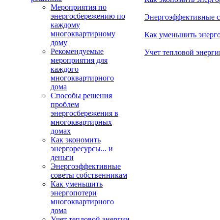
Мероприятия по
энергосбережению по
Энергоэффективные с
каждому
многоквартирному
Как уменьшить энерг
дому
Рекомендуемые
Учет тепловой энерги
мероприятия для
каждого
многоквартирного
дома
Способы решения
проблем
энергосбережения в
многоквартирных
домах
Как экономить
энергоресурсы... и
деньги
Энергоэффективные
советы собственникам
Как уменьшить
энергопотери
многоквартирного
дома
Учет тепловой энергии