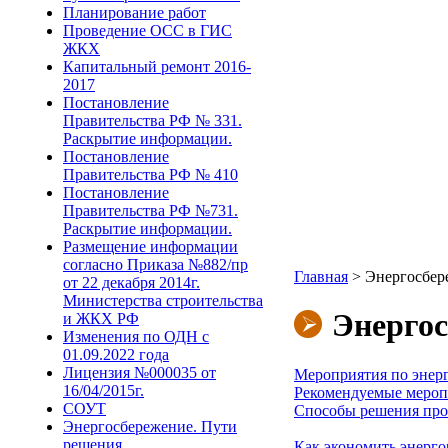
Планирование работ
Проведение ОСС в ГИС
ЖКХ
Капитальный ремонт 2016-
2017
Постановление
Правительства РФ № 331.
Раскрытие информации.
Постановление
Правительства РФ № 410
Постановление
Правительства РФ №731.
Раскрытие информации.
Размещение информации
согласно Приказа №882/пр
Главная
>
Энергосбере
от 22 декабря 2014г.
Министерства строительства
Энергос
и ЖКХ РФ
Изменения по ОДН с
01.09.2022 года
Лицензия №000035 от
Мероприятия по энер
16/04/2015г.
Рекомендуемые мероп
СОУТ
Способы решения про
Энергосбережение. Пути
решения.
Как экономить энергор