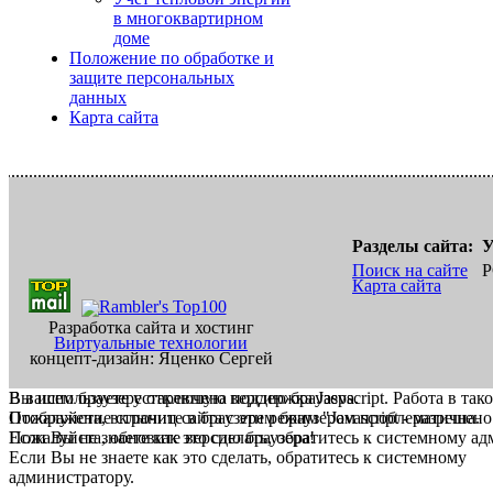
в многоквартирном
доме
Положение по обработке и
защите персональных
данных
Карта сайта
Разделы сайта:
У
Поиск на сайте
Р
Карта сайта
Разработка сайта и хостинг
Виртуальные технологии
концепт-дизайн: Яценко Сергей
В вашем браузере отключена поддержка Jasvscript. Работа в так
Вы используете устаревшую версию браузера.
Пожалуйста, включите в браузере режим "Javascript - разрешено
Отображение страниц сайта с этим браузером проблематична.
Если Вы не знаете как это сделать, обратитесь к системному а
Пожалуйста, обновите версию браузера!
Если Вы не знаете как это сделать, обратитесь к системному
администратору.