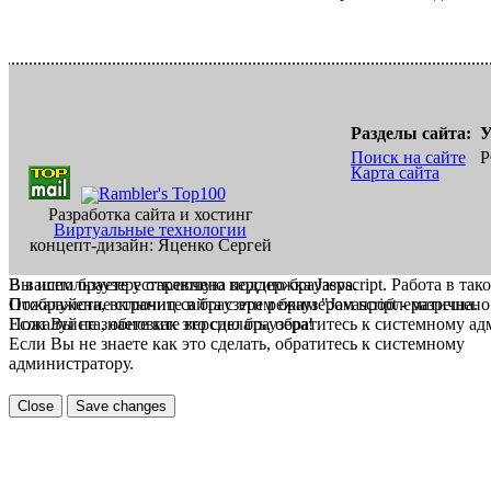
Разделы сайта:
У
Поиск на сайте
Р
Карта сайта
Разработка сайта и хостинг
Виртуальные технологии
концепт-дизайн: Яценко Сергей
В вашем браузере отключена поддержка Jasvscript. Работа в так
Вы используете устаревшую версию браузера.
Пожалуйста, включите в браузере режим "Javascript - разрешено
Отображение страниц сайта с этим браузером проблематична.
Если Вы не знаете как это сделать, обратитесь к системному а
Пожалуйста, обновите версию браузера!
Если Вы не знаете как это сделать, обратитесь к системному
администратору.
Close
Save changes