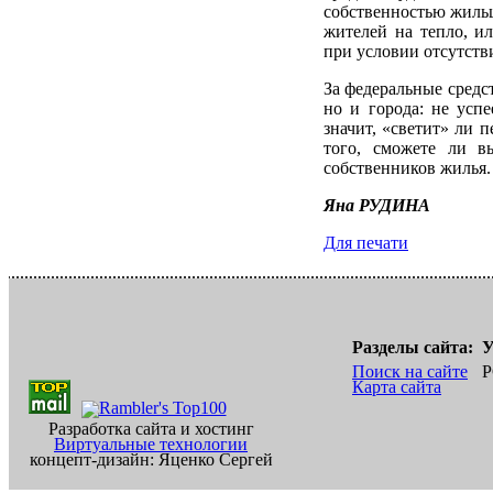
собственностью жильц
жителей на тепло, и
при условии отсутств
За федеральные средс
но и города: не усп
значит, «светит» ли 
того, сможете ли в
собственников жилья.
Яна РУДИНА
Для печати
Разделы сайта:
У
Поиск на сайте
Р
Карта сайта
Разработка сайта и хостинг
Виртуальные технологии
концепт-дизайн: Яценко Сергей