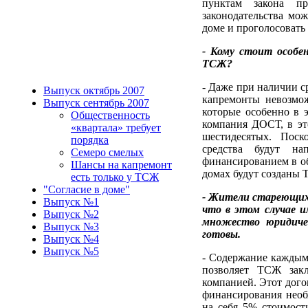
пунктам закона п
законодательства мо
доме и проголосовать
- Кому стоит особен
ТСЖ?
- Даже при наличии с
Выпуск октябрь 2007
капремонты невозмож
Выпуск сентябрь 2007
которые особенно в 
Общественность
компания ДОСТ, в эт
«квартала» требует
шестидесятых. Поск
порядка
средства будут на
Семеро смелых
финансированием в об
Шансы на капремонт
домах будут созданы 
есть только у ТСЖ
"Согласие в доме"
- Жители стареющих 
Выпуск №1
что в этом случае и
Выпуск №2
множество юридиче
Выпуск №3
готовы.
Выпуск №4
Выпуск №5
- Содержание каждым 
позволяет ТСЖ зак
компанией. Этот дого
финансирования необх
на себя 5% стоимост