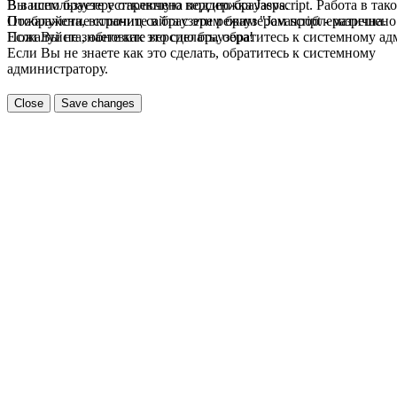
В вашем браузере отключена поддержка Jasvscript. Работа в так
Вы используете устаревшую версию браузера.
Пожалуйста, включите в браузере режим "Javascript - разрешено
Отображение страниц сайта с этим браузером проблематична.
Если Вы не знаете как это сделать, обратитесь к системному а
Пожалуйста, обновите версию браузера!
Если Вы не знаете как это сделать, обратитесь к системному
администратору.
Close
Save changes