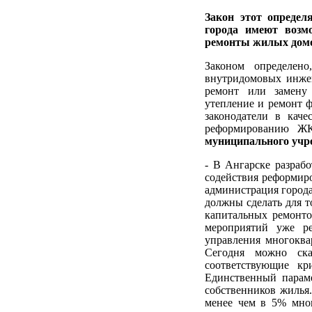
Закон этот определ
города имеют возм
ремонты жилых дом
Законом определен
внутридомовых инжене
ремонт или замену
утепление и ремонт ф
законодатели в кач
реформированию Ж
муниципального уч
- В Ангарске разраб
содействия реформир
администрация города
должны сделать для т
капитальных ремонто
мероприятий уже ре
управления многоква
Сегодня можно ска
соответствующие кр
Единственный параме
собственников жилья
менее чем в 5% мно