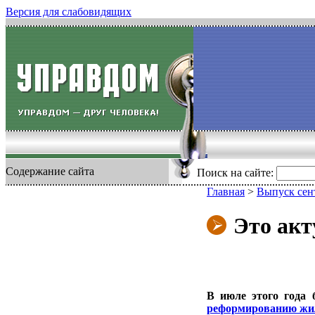
Версия для слабовидящих
Содержание сайта
Поиск на сайте:
Главная
>
Выпуск сен
Это акт
В июле этого года
реформированию жил