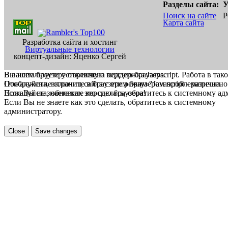
Разделы сайта:
У
Поиск на сайте
Р
Карта сайта
Разработка сайта и хостинг
Виртуальные технологии
концепт-дизайн: Яценко Сергей
В вашем браузере отключена поддержка Jasvscript. Работа в так
Вы используете устаревшую версию браузера.
Пожалуйста, включите в браузере режим "Javascript - разрешено
Отображение страниц сайта с этим браузером проблематична.
Если Вы не знаете как это сделать, обратитесь к системному а
Пожалуйста, обновите версию браузера!
Если Вы не знаете как это сделать, обратитесь к системному
администратору.
Close
Save changes