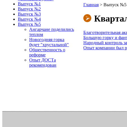
Выпуск №1
Главная
>
Выпуск №5
Выпуск №2
Выпуск №3
Квартал
Выпуск №4
Выпуск №5
Ангарчане поделились
Благотворительная ак
теплом
Большую горку и фант
Новогодняя горка
Народный контроль з
будет "хрустальной"
Опыт компании был р
Общественность о
реформе
Опыт ДОСТа
рекомендован