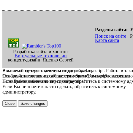
Разделы сайта:
У
Поиск на сайте
Р
Карта сайта
Разработка сайта и хостинг
Виртуальные технологии
концепт-дизайн: Яценко Сергей
В вашем браузере отключена поддержка Jasvscript. Работа в так
Вы используете устаревшую версию браузера.
Пожалуйста, включите в браузере режим "Javascript - разрешено
Отображение страниц сайта с этим браузером проблематична.
Если Вы не знаете как это сделать, обратитесь к системному а
Пожалуйста, обновите версию браузера!
Если Вы не знаете как это сделать, обратитесь к системному
администратору.
Close
Save changes