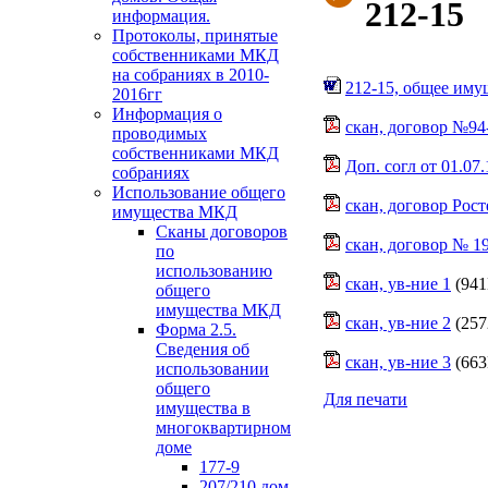
212-15
информация.
Протоколы, принятые
собственниками МКД
на собраниях в 2010-
212-15, общее иму
2016гг
Информация о
скан, договор №94-
проводимых
собственниками МКД
Доп. согл от 01.07.
собраниях
Использование общего
скан, договор Рост
имущества МКД
Сканы договоров
скан, договор № 19
по
использованию
скан, ув-ние 1
(941
общего
имущества МКД
скан, ув-ние 2
(257
Форма 2.5.
Сведения об
скан, ув-ние 3
(663
использовании
общего
Для печати
имущества в
многоквартирном
доме
177-9
207/210 дом