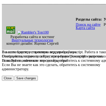
Разделы сайта:
У
Поиск на сайте
Р
Карта сайта
Разработка сайта и хостинг
Виртуальные технологии
концепт-дизайн: Яценко Сергей
В вашем браузере отключена поддержка Jasvscript. Работа в так
Вы используете устаревшую версию браузера.
Пожалуйста, включите в браузере режим "Javascript - разрешено
Отображение страниц сайта с этим браузером проблематична.
Если Вы не знаете как это сделать, обратитесь к системному а
Пожалуйста, обновите версию браузера!
Если Вы не знаете как это сделать, обратитесь к системному
администратору.
Close
Save changes