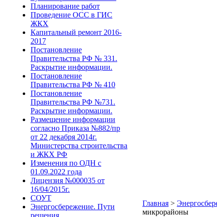
Планирование работ
Проведение ОСС в ГИС
ЖКХ
Капитальный ремонт 2016-
2017
Постановление
Правительства РФ № 331.
Раскрытие информации.
Постановление
Правительства РФ № 410
Постановление
Правительства РФ №731.
Раскрытие информации.
Размещение информации
согласно Приказа №882/пр
от 22 декабря 2014г.
Министерства строительства
и ЖКХ РФ
Изменения по ОДН с
01.09.2022 года
Лицензия №000035 от
16/04/2015г.
СОУТ
Главная
>
Энергосбере
Энергосбережение. Пути
микрорайоны
решения.