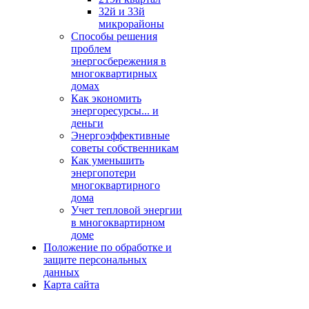
32й и 33й
микрорайоны
Способы решения
проблем
энергосбережения в
многоквартирных
домах
Как экономить
энергоресурсы... и
деньги
Энергоэффективные
советы собственникам
Как уменьшить
энергопотери
многоквартирного
дома
Учет тепловой энергии
в многоквартирном
доме
Положение по обработке и
защите персональных
данных
Карта сайта