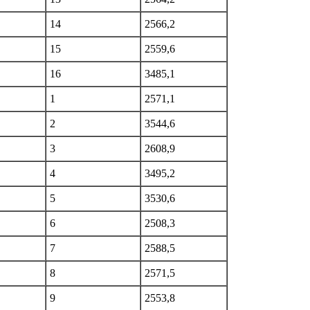
14
2566,2
15
2559,6
16
3485,1
1
2571,1
2
3544,6
3
2608,9
4
3495,2
5
3530,6
6
2508,3
7
2588,5
8
2571,5
9
2553,8