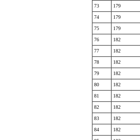
73
179
74
179
75
179
76
182
77
182
78
182
79
182
80
182
81
182
82
182
83
182
84
182