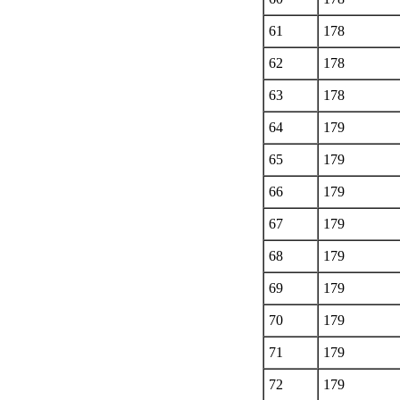
61
178
62
178
63
178
64
179
65
179
66
179
67
179
68
179
69
179
70
179
71
179
72
179