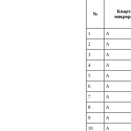
Кварта
№
микрор
1
А
2
А
3
А
4
А
5
А
6
А
7
А
8
А
9
А
10
А