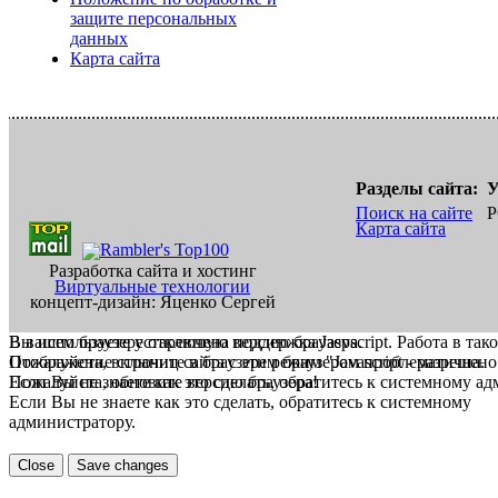
защите персональных
данных
Карта сайта
Разделы сайта:
У
Поиск на сайте
Р
Карта сайта
Разработка сайта и хостинг
Виртуальные технологии
концепт-дизайн: Яценко Сергей
В вашем браузере отключена поддержка Jasvscript. Работа в так
Вы используете устаревшую версию браузера.
Пожалуйста, включите в браузере режим "Javascript - разрешено
Отображение страниц сайта с этим браузером проблематична.
Если Вы не знаете как это сделать, обратитесь к системному а
Пожалуйста, обновите версию браузера!
Если Вы не знаете как это сделать, обратитесь к системному
администратору.
Close
Save changes