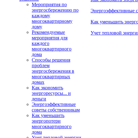
Мероприятия по
энергосбережению по
Энергоэффективные с
каждому
многоквартирному
Как уменьшить энерг
дому
Рекомендуемые
Учет тепловой энерги
мероприятия для
каждого
многоквартирного
дома
Способы решения
проблем
энергосбережения в
многоквартирных
домах
Как экономить
энергоресурсы... и
деньги
Энергоэффективные
советы собственникам
Как уменьшить
энергопотери
многоквартирного
дома
Учет тепловой энергии