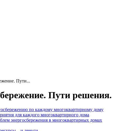
жение. Пути...
бережение. Пути решения.
госбережению по каждому многоквартирному дому
риятия для каждого многоквартирного дома
блем энергосбережения в многоквартирных домах
есурсы... и деньги