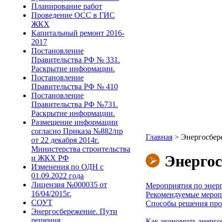
Планирование работ
Проведение ОСС в ГИС
ЖКХ
Капитальный ремонт 2016-
2017
Постановление
Правительства РФ № 331.
Раскрытие информации.
Постановление
Правительства РФ № 410
Постановление
Правительства РФ №731.
Раскрытие информации.
Размещение информации
согласно Приказа №882/пр
Главная
>
Энергосбере
от 22 декабря 2014г.
Министерства строительства
Энергос
и ЖКХ РФ
Изменения по ОДН с
01.09.2022 года
Лицензия №000035 от
Мероприятия по энер
16/04/2015г.
Рекомендуемые мероп
СОУТ
Способы решения про
Энергосбережение. Пути
решения.
Как экономить энергор