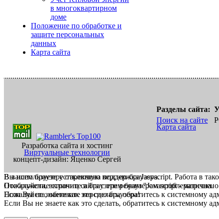
в многоквартирном
доме
Положение по обработке и
защите персональных
данных
Карта сайта
Разделы сайта:
У
Поиск на сайте
Р
Карта сайта
Разработка сайта и хостинг
Виртуальные технологии
концепт-дизайн: Яценко Сергей
В вашем браузере отключена поддержка Jasvscript. Работа в так
Вы используете устаревшую версию браузера.
Пожалуйста, включите в браузере режим "Javascript - разрешено
Отображение страниц сайта с этим браузером проблематична.
Если Вы не знаете как это сделать, обратитесь к системному а
Пожалуйста, обновите версию браузера!
Если Вы не знаете как это сделать, обратитесь к системному а