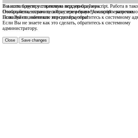
В вашем браузере отключена поддержка Jasvscript. Работа в так
Вы используете устаревшую версию браузера.
Пожалуйста, включите в браузере режим "Javascript - разрешено
Отображение страниц сайта с этим браузером проблематична.
Если Вы не знаете как это сделать, обратитесь к системному а
Пожалуйста, обновите версию браузера!
Если Вы не знаете как это сделать, обратитесь к системному
администратору.
Close
Save changes