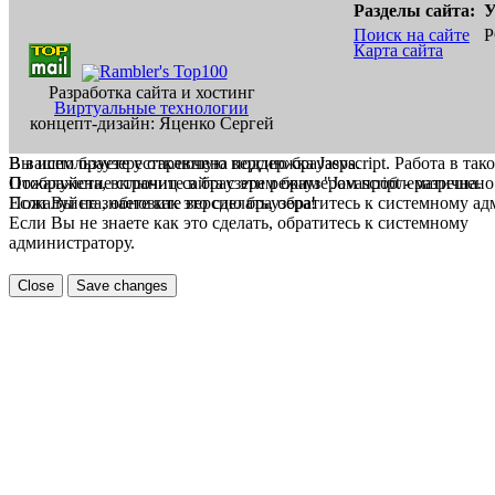
Разделы сайта:
У
Поиск на сайте
Р
Карта сайта
Разработка сайта и хостинг
Виртуальные технологии
концепт-дизайн: Яценко Сергей
В вашем браузере отключена поддержка Jasvscript. Работа в так
Вы используете устаревшую версию браузера.
Пожалуйста, включите в браузере режим "Javascript - разрешено
Отображение страниц сайта с этим браузером проблематична.
Если Вы не знаете как это сделать, обратитесь к системному а
Пожалуйста, обновите версию браузера!
Если Вы не знаете как это сделать, обратитесь к системному
администратору.
Close
Save changes