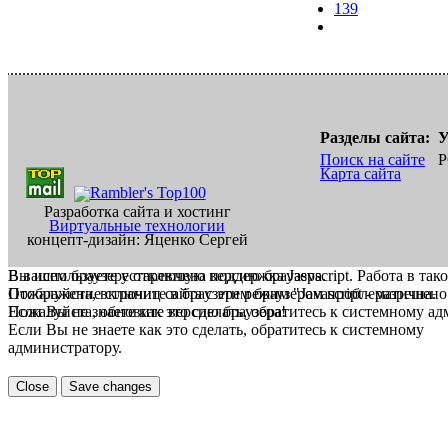
139
Разделы сайта:
У
Поиск на сайте
Р
Карта сайта
Разработка сайта и хостинг
Виртуальные технологии
концепт-дизайн: Яценко Сергей
В вашем браузере отключена поддержка Jasvscript. Работа в так
Вы используете устаревшую версию браузера.
Пожалуйста, включите в браузере режим "Javascript - разрешено
Отображение страниц сайта с этим браузером проблематична.
Если Вы не знаете как это сделать, обратитесь к системному а
Пожалуйста, обновите версию браузера!
Если Вы не знаете как это сделать, обратитесь к системному
администратору.
Close
Save changes