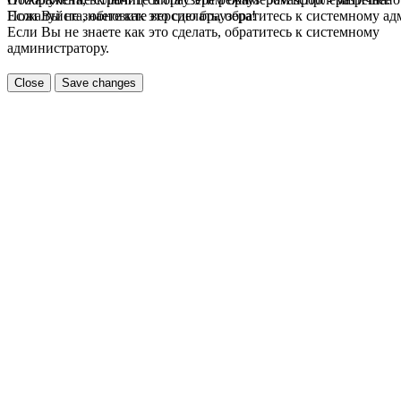
Если Вы не знаете как это сделать, обратитесь к системному а
Пожалуйста, обновите версию браузера!
Если Вы не знаете как это сделать, обратитесь к системному
администратору.
Close
Save changes