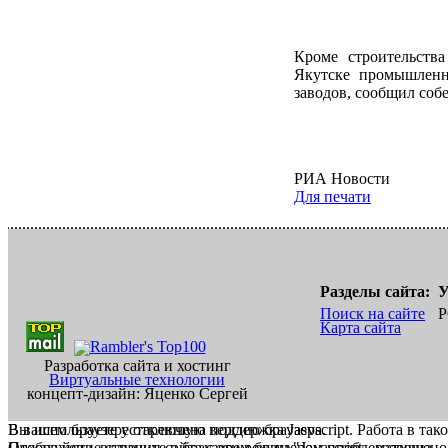
Кроме строительств
Якутске промышленн
заводов, сообщил собе
РИА Новости
Для печати
Разделы сайта:
У
Поиск на сайте
Р
Карта сайта
Разработка сайта и хостинг
Виртуальные технологии
концепт-дизайн: Яценко Сергей
В вашем браузере отключена поддержка Jasvscript. Работа в так
Вы используете устаревшую версию браузера.
Пожалуйста, включите в браузере режим "Javascript - разрешено
Отображение страниц сайта с этим браузером проблематична.