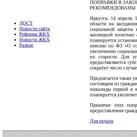
ПОПРАВКИ В ЗАКО
РЕКОМЕНДОВАНЫ 
Иркутск. 14 апреля. 
ДОСТ
области на заседани
Новости сайта
социальной защиты 
Реформа ЖКХ
жилищной политике а
Новости ЖКХ
планируется установ
Разное
пенсию по ФЗ «О гос
увеличению социально
по старости. Для э
предоставляются суб
сократит число случа
Предлагается также ув
состоящим из граждан
инвалиды первой и в
планируется увеличит
Принятие этих попр
предоставления гражд
Для печати