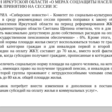
Н ИРКУТСКОЙ ОБЛАСТИ «О МЕРАХ СОЦЗАЩИТЫ НАСЕ
К ПРИНЯТИЮ НА СЕССИИ ЗС
\РИА «Сибирские новости»\ - Комитет по социально-культурно
и в среду рекомендовал сессии принять поправки к закону 
населения Иркутской области на период реформирования ЖК
дминистрации области Светлана Щепина отметила, что в дл
ить максимально допустимую долю собственных расходов на оп
ударственном пенсионном обеспечении» - 6%. Кроме этого, 
й нормы площади жилья смогут воспользоваться только те гра
той категории граждан и для инвалидов первой и второй
сидии на оплату ЖКУ, составит до 70 кв.м., вместо всей фак
ев, когда субсидию получают граждане, прописанные в коттеджа
еличить социальную норму площади на одного человека, на котору
, имеющих право на получение трудовой пенсии, и инвалидов 
торой группы проживают с нетрудоспособными членами семьи
ь до 80 кв.м. общей площади жилья.
авок потребует внести изменения и дополнения в постан
анам субсидий на оплату жилья и коммунальных услуг».