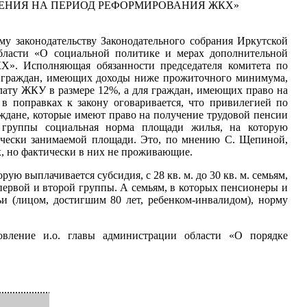
ЛЕНИЯ НА ПЕРИОД РЕФОРМИРОВАНИЯ ЖКХ»
му законодательству Законодательного собрания Иркутской
области «О социальной политике и мерах дополнительной
Х». Исполняющая обязанности председателя комитета по
я граждан, имеющих доходы ниже прожиточного минимума,
лату ЖКУ в размере 12%, а для граждан, имеющих право на
в поправках к закону оговаривается, что привилегией по
ждане, которые имеют право на получение трудовой пенсии
 группы социальная норма площади жилья, на которую
тически занимаемой площади. Это, по мнению С. Щепиной,
х, но фактически в них не проживающие.
ю выплачивается субсидия, с 28 кв. м. до 30 кв. м. семьям,
первой и второй группы. А семьям, в которых пенсионеры и
 (лицом, достигшим 80 лет, ребенком-инвалидом), норму
овление и.о. главы администрации области «О порядке