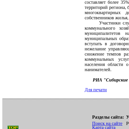
составляет более 35
территорий региона, 
многоквартирных 
собственников жилья,
Участники слушани
коммунального хозя
муниципалитетов н
муниципальных образ
вступать в договор
нежелание управляю
снижение темпов ра
коммунальных услу
населения области 
нанимателей.
РИА "Сибирские
Для печати
Разделы сайта:
У
Поиск на сайте
Р
Карта сайта