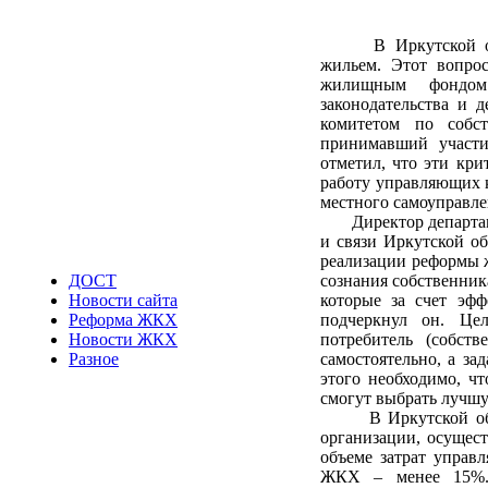
В Иркутской облас
жильем. Этот вопро
жилищным фондом
законодательства и 
комитетом по собст
принимавший участ
отметил, что эти кр
работу управляющих к
местного самоуправле
Директор департаме
и связи Иркутской о
реализации реформы 
сознания собственник
ДОСТ
которые за счет эфф
Новости сайта
подчеркнул он. Це
Реформа ЖКХ
потребитель (собст
Новости ЖКХ
самостоятельно, а за
Разное
этого необходимо, ч
смогут выбрать лучшу
В Иркутской област
организации, осущес
объеме затрат управ
ЖКХ – менее 15%. 