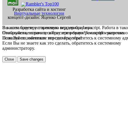
Разработка сайта и хостинг
Виртуальные технологии
концепт-дизайн: Яценко Сергей
В вашем браузере отключена поддержка Jasvscript. Работа в так
Вы используете устаревшую версию браузера.
Пожалуйста, включите в браузере режим "Javascript - разрешено
Отображение страниц сайта с этим браузером проблематична.
Если Вы не знаете как это сделать, обратитесь к системному а
Пожалуйста, обновите версию браузера!
Если Вы не знаете как это сделать, обратитесь к системному
администратору.
Close
Save changes