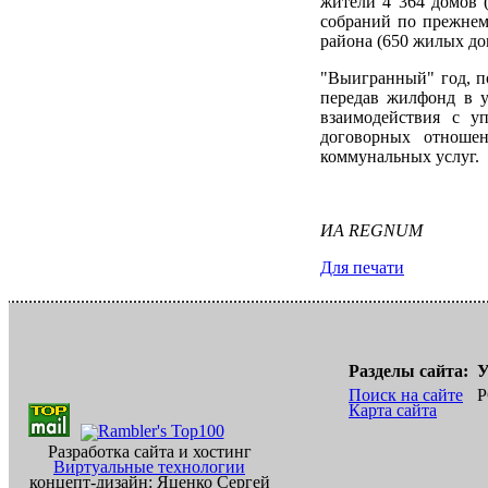
жители 4 364 домов 
собраний по прежнем
района (650 жилых до
"Выигранный" год, по
передав жилфонд в у
взаимодействия с у
договорных отноше
коммунальных услуг.
ИА REGNUM
Для печати
Разделы сайта:
У
Поиск на сайте
Р
Карта сайта
Разработка сайта и хостинг
Виртуальные технологии
концепт-дизайн: Яценко Сергей