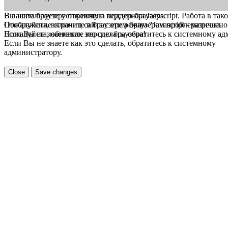
В вашем браузере отключена поддержка Jasvscript. Работа в так
Вы используете устаревшую версию браузера.
Пожалуйста, включите в браузере режим "Javascript - разрешено
Отображение страниц сайта с этим браузером проблематична.
Если Вы не знаете как это сделать, обратитесь к системному а
Пожалуйста, обновите версию браузера!
Если Вы не знаете как это сделать, обратитесь к системному
администратору.
Close
Save changes