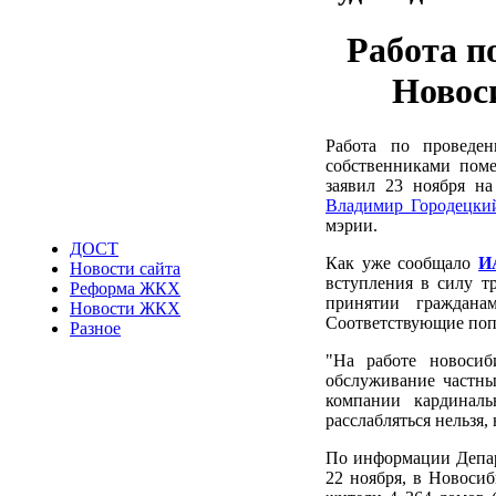
Работа 
Новос
Работа по провед
собственниками поме
заявил 23 ноября н
Владимир Городецки
мэрии.
ДОСТ
Как уже сообщало
И
Новости сайта
вступления в силу т
Реформа ЖКХ
принятии граждана
Новости ЖКХ
Соответствующие поп
Разное
"На работе новоси
обслуживание частн
компании кардиналь
расслабляться нельзя,
По информации Депар
22 ноября, в Новоси