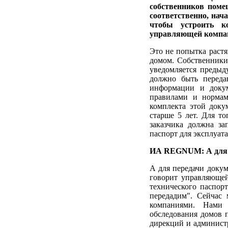
собственников поме
соответственно, нач
чтобы устроить к
управляющей компа
Это не попытка растя
домом. Собственники
уведомляется предыд
должно быть переда
информации и докум
правилами и нормам
комплекта этой доку
старше 5 лет. Для то
заказчика должна за
паспорт для эксплуат
ИА REGNUM: А для 
А для передачи доку
говорит управляюще
технического паспор
передадим". Сейчас
компаниями. Нами 
обследования домов п
дирекций и администр