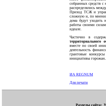
собранных средств с 
распределялись межд
Приход ТСЖ и управ
сложную и, по мнени
дома будут уходить 
работы своими силами
идеале.
Частично в содер
территориального 
вместе по своей иниц
деятельность финанс
грантовые конкурсы
инициативы горожан.
ИА REGNUM
Для печати
Разделы сайта:
У