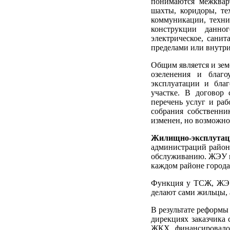
понимаются межквар
шахты, коридоры, те
коммуникации, техни
конструкции данно
электрическое, санит
пределами или внутр
Общим является и зем
озеленения и благо
эксплуатации и благ
участке. В договор
перечень услуг и ра
собрания собственни
изменен, но возможно
Жилищно-эксплута
администраций район
обслуживанию. ЖЭУ по
каждом районе города 
Функция у ТСЖ, ЖЭУ 
делают сами жильцы, 
В результате реформ
дирекциях заказчика 
ЖКХ финансировалос