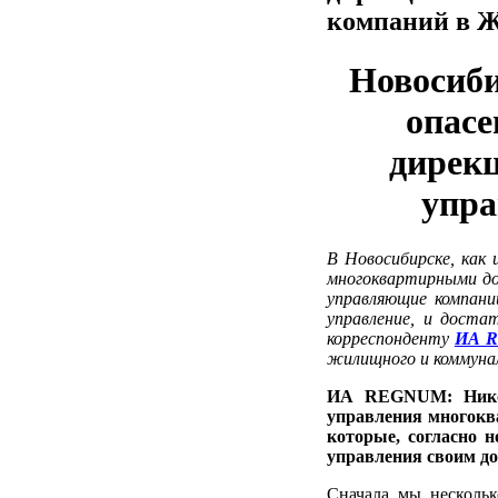
компаний в 
Новосиби
опасе
дирек
упр
В Новосибирске, как 
многоквартирными до
управляющие компани
управление, и доста
корреспонденту
ИА 
жилищного и коммуна
ИА REGNUM: Никол
управления многокв
которые, согласно 
управления своим до
Сначала мы нескольк