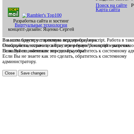
Поиск на сайте
Р
Карта сайта
Разработка сайта и хостинг
Виртуальные технологии
концепт-дизайн: Яценко Сергей
В вашем браузере отключена поддержка Jasvscript. Работа в так
Вы используете устаревшую версию браузера.
Пожалуйста, включите в браузере режим "Javascript - разрешено
Отображение страниц сайта с этим браузером проблематична.
Если Вы не знаете как это сделать, обратитесь к системному а
Пожалуйста, обновите версию браузера!
Если Вы не знаете как это сделать, обратитесь к системному
администратору.
Close
Save changes