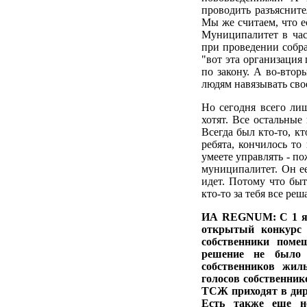
проводить разъясните
Мы же считаем, что е
Муниципалитет в час
при проведении собр
"вот эта организация 
по закону. А во-вто
людям навязывать сво
Но сегодня всего ли
хотят. Все остальные
Всегда был кто-то, к
ребята, кончилось то
умеете управлять - по
муниципалитет. Он ее
идет. Потому что быт
кто-то за тебя все реш
ИА REGNUM: С 1 янв
открытый конкурс 
собственники поме
решение не было 
собственников жил
голосов собственник
ТСЖ приходят в дире
Есть также еще н