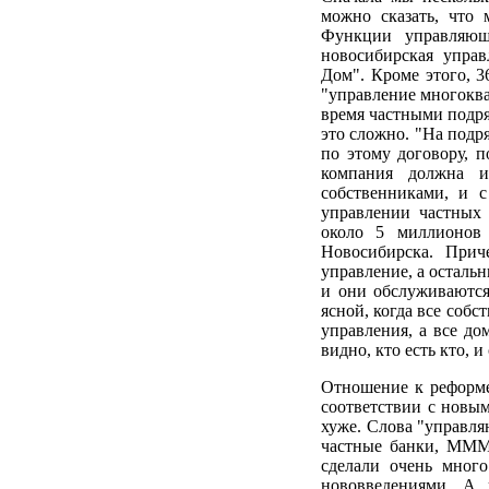
можно сказать, что 
Функции управляющ
новосибирская управ
Дом". Кроме этого, 3
"управление многоква
время частными подря
это сложно. "На подр
по этому договору, п
компания должна 
собственниками, и 
управлении частных 
около 5 миллионов 
Новосибирска. Прич
управление, а остальн
и они обслуживаются 
ясной, когда все соб
управления, а все д
видно, кто есть кто, и
Отношение к реформе
соответствии с новым
хуже. Слова "управля
частные банки, МММ 
сделали очень много
нововведениями. А 