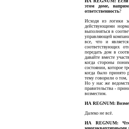
ИА REGNUM: Если у
этом доме, наприм
ответственность
?
Исходя из логики за
действующими норма
выполняться в соотве
управляющей компании 
все, что и являетс
соответствующих о
передать дом в соот
давайте вместе участ
когда стороны пони
состоянии, которое т
когда было принято 
тему говорили о том,
Но у нас же ведомст
правительства - прин
возместим.
ИА REGNUM: Возме
Далеко не всё.
ИА REGNUM: Что т
многоквартирными 