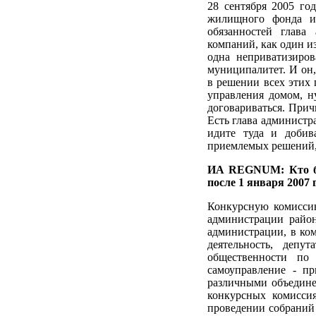
28 сентября 2005 го
жилищного фонда и
обязанностей глава
компаний, как один и
одна неприватизиров
муниципалитет. И он,
в решении всех этих 
управления домом, н
договариваться. При
Есть глава администр
идите туда и добив
приемлемых решений,
ИА REGNUM: Кто буд
после 1 января 2007 
Конкурсную комиссию
администрации район
администрации, в ко
деятельность, депу
общественности по 
самоуправление - п
различными объедине
конкурсных комиссия
проведении собраний