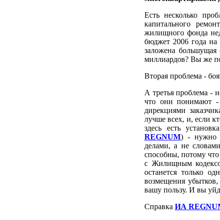
Есть несколько проб
капитального ремо
жилищного фонда нед
бюджет 2006 года на
заложена большущая 
миллиардов? Вы же по
Вторая проблема - боя
А третья проблема - 
что они понимают - 
дирекциями заказчик
лучше всех, и, если к
здесь есть установк
REGNUM
) - нужно
делами, а не словами
способны, потому что 
с Жилищным кодексо
останется только од
возмещения убытков, 
вашу пользу. И вы уйд
Справка
ИА REGNU