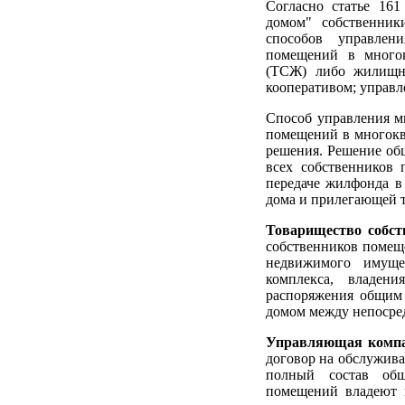
Согласно статье 16
домом" собственни
способов управлен
помещений в многок
(ТСЖ) либо жилищн
кооперативом; управл
Способ управления м
помещений в многокв
решения. Решение общ
всех собственников
передаче жилфонда в 
дома и прилегающей 
Товарищество собс
собственников помещ
недвижимого имуще
комплекса, владени
распоряжения общим
домом между непосре
Управляющая комп
договор на обслужива
полный состав общ
помещений владеют 