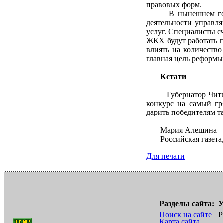
правовых форм.
В нынешнем году п
деятельности управл
услуг. Специалисты с
ЖКХ будут работать п
влиять на количество
главная цель реформ
Кстати
Губернатор Читинск
конкурс на самый гр
дарить победителям т
Мария Алешина
Российская газета,
Для печати
Разделы сайта:
У
Поиск на сайте
Р
Карта сайта