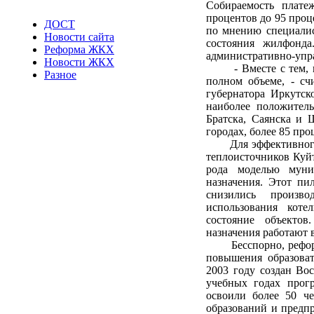
Собираемость плате
процентов до 95 проц
ДОСТ
по мнению специалис
Новости сайта
состояния жилфонда
Реформа ЖКХ
административно-упра
Новости ЖКХ
- Вместе с тем, не
Разное
полном объеме, - сч
губернатора Иркутс
наиболее положител
Братска, Саянска и 
городах, более 85 пр
Для эффективного уп
теплоисточников Куйт
рода моделью муниц
назначения. Этот пи
снизились произв
использования коте
состояние объекто
назначения работают 
Бесспорно, реформа
повышения образова
2003 году создан Во
учебных годах прог
освоили более 50 ч
образований и предп