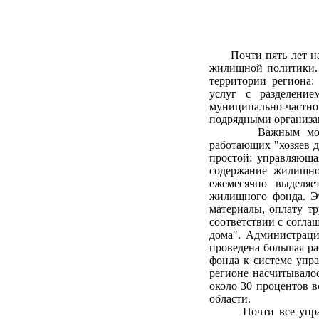
Почти пять лет наза
жилищной политики. 
территории региона:
услуг с разделение
муниципально-частн
подрядными организа
Важным моментом 
работающих "хозяев д
простой: управляюща
содержание жилищно
ежемесячно выделяе
жилищного фонда. Эт
материалы, оплату тр
соответствии с согла
дома". Администраци
проведена большая р
фонда к системе упр
регионе насчитывало
около 30 процентов 
области.
Почти все управля