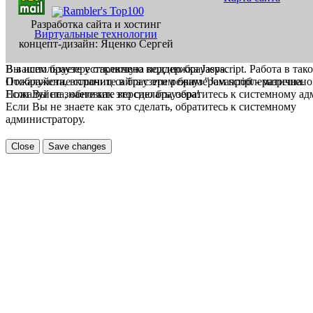
Разработка сайта и хостинг
Виртуальные технологии
концепт-дизайн: Яценко Сергей
В вашем браузере отключена поддержка Jasvscript. Работа в так
Вы используете устаревшую версию браузера.
Пожалуйста, включите в браузере режим "Javascript - разрешено
Отображение страниц сайта с этим браузером проблематична.
Если Вы не знаете как это сделать, обратитесь к системному а
Пожалуйста, обновите версию браузера!
Если Вы не знаете как это сделать, обратитесь к системному
администратору.
Close
Save changes