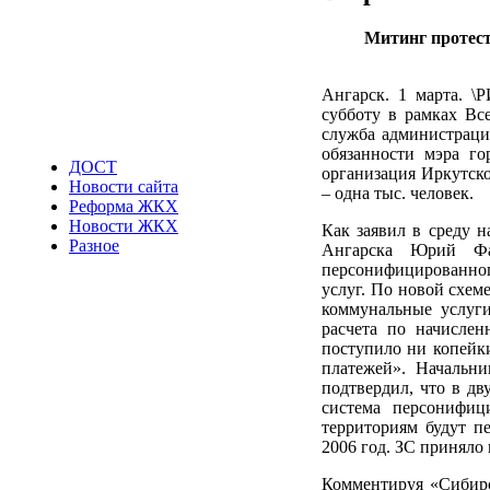
Митинг протест
Ангарск. 1 марта. \
субботу в рамках Вс
служба администраци
обязанности мэра го
ДОСТ
организация Иркутск
Новости сайта
– одна тыс. человек.
Реформа ЖКХ
Новости ЖКХ
Как заявил в среду н
Разное
Ангарска Юрий Фа
персонифицированно
услуг. По новой схем
коммунальные услуги
расчета по начислен
поступило ни копейки
платежей». Начальн
подтвердил, что в дв
система персонифиц
территориям будут п
2006 год. ЗС приняло 
Комментируя «Сибирс