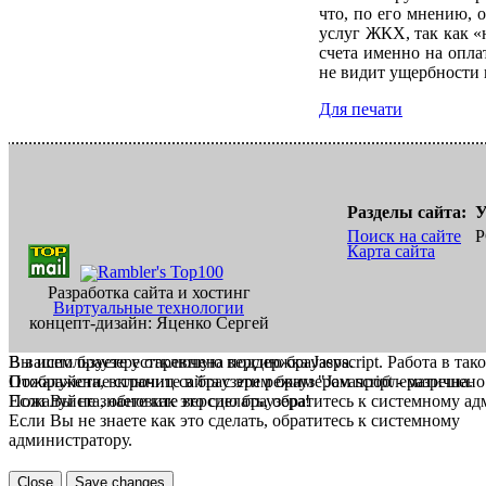
что, по его мнению, 
услуг ЖКХ, так как «
счета именно на опла
не видит ущербности 
Для печати
Разделы сайта:
У
Поиск на сайте
Р
Карта сайта
Разработка сайта и хостинг
Виртуальные технологии
концепт-дизайн: Яценко Сергей
В вашем браузере отключена поддержка Jasvscript. Работа в так
Вы используете устаревшую версию браузера.
Пожалуйста, включите в браузере режим "Javascript - разрешено
Отображение страниц сайта с этим браузером проблематична.
Если Вы не знаете как это сделать, обратитесь к системному а
Пожалуйста, обновите версию браузера!
Если Вы не знаете как это сделать, обратитесь к системному
администратору.
Close
Save changes