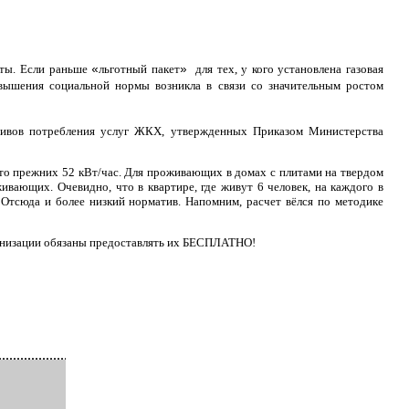
оты. Если раньше
льготный пакет
для тех, у кого установлена газовая
«
»
повышения социальной нормы возникла в связи со значительным ростом
ивов потребления услуг ЖКХ, утвержденных Приказом Министерства
сто прежних 52 кВт/час. Для проживающих в домах с плитами на твердом
живающих. Очевидно, что в квартире, где живут 6 человек, на каждого в
 Отсюда и более низкий норматив. Напомним, расчет вёлся по методике
ганизации обязаны предоставлять их БЕСПЛАТНО!