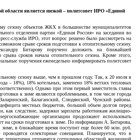
й области является низкой – политсовет ИРО «Единой
ному сезону объектов ЖКХ в большинстве муниципалитетов
ального отделения партии «Единая Россия» на заседании во
пресс-служба ИРО, этот вопрос решено было рассмотреть на
озможном срыве сроков подготовки к отопительному сезону.
лександру Битарову поручено доложить на ближайшей
срыва сроков начала отопительного сезона. Кроме этого,
ональные поручения еженедельно информировать политсовет
льному сезону выше, чем в прошлом году. Так, к 20 июля в
ода – 18%), 18% котельных, заменено 18% ветхих тепловых
оответственно). Однако при этом первый заместитель главы
дготовки к зиме являются проблемными, в том числе города
 Заларинский, Балаганский, Слюдянский, Чунский районы.
 дефицита местных бюджетов, большой объем долгов перед
, как следствие, задержки зарплаты работникам жилищно-
энергоснабжающие организации продолжают использовать
т на сроки подготовки к зиме. По информации А. Битарова,
 зиме, в ближайшее время поступит еще более 60 млн. руб.
проводятся селекторные совещания. Планируется, что в
ые территории отправятся сотрудники областной жилищной