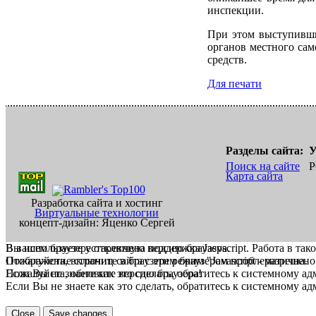
инспекции.
При этом выступивши
органов местного сам
средств.
Для печати
Разделы сайта:
У
Поиск на сайте
Р
Карта сайта
Разработка сайта и хостинг
Виртуальные технологии
концепт-дизайн: Яценко Сергей
В вашем браузере отключена поддержка Jasvscript. Работа в так
Вы используете устаревшую версию браузера.
Пожалуйста, включите в браузере режим "Javascript - разрешено
Отображение страниц сайта с этим браузером проблематична.
Если Вы не знаете как это сделать, обратитесь к системному а
Пожалуйста, обновите версию браузера!
Если Вы не знаете как это сделать, обратитесь к системному а
Close
Save changes