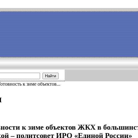
Найти
отовность к зиме объектов...
и
вности к зиме объектов ЖКХ в большинс
кой – политсовет ИРО «Единой России»