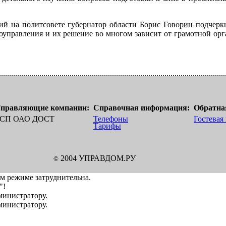
й на политсовете губернатор области Борис Говорин подчеркн
оуправления и их решение во многом зависит от грамотной ор
правляющие компании:
Справочная информация:
Обратная
СП ОАО ДОСТ
Телефоны
Гостевая
Тарифы
2004 УПРАВДОМ.РУ
©
ом режиме затруднительна.
"!
дминистратору.
дминистратору.