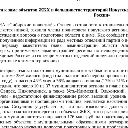
ти к зиме объектов ЖКХ в большинстве территорий Иркутско
России»
РИА «Сибирские новости»\ - Степень готовности к отопитель
ляется низкой, заявили члены политсовета иркутского регион
суждения вопроса о подготовке области к зиме. Как сообщает 
с получением информации из ряда местных отделений партии о в
, первому заместителю главы администрации области А
ерах, принимаемых администрацией региона по недопущению 
Единая Россия» и секретари местных отделений получили перс
дготовке к зиме в территориях.
Битаров, темпы подготовки муниципалитетов области к отопите
 к зиме 28% жилого фонда (на аналогичный период прошлого г
 году), запасено 43% угля и 56% жидкого топлива (13% и 31% с
рдил, что около 10 из 37 муниципалитетов региона в плане по
, Свирск, Нижнеудинск, а также Усть-Илимский, Ольхонский,
лем - недостаточное финансирование работ, высокий уровень
рганизациями и поставщиками топлива, неплатежи населения и
йства. Ситуацию усугубляет то, что для взыскания долгов 
 отключая электроэнергию на объектах ЖКХ, что серьезно влияе
а в муниципалитеты направлено 176 млн. руб. на подготовку к
исных объектов с муниципальными образованиями регулярно 
 детального изучения вопросов подготовки к зиме в проблемн