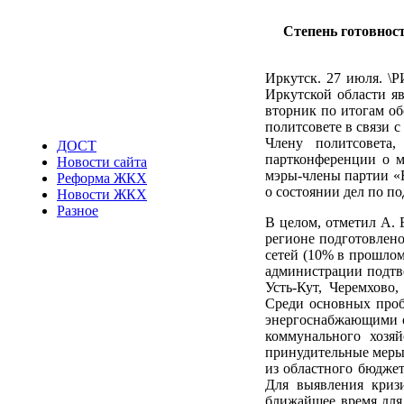
Степень готовнос
Иркутск. 27 июля. \
Иркутской области яв
вторник по итогам об
политсовете в связи 
Члену политсовета
ДОСТ
партконференции о м
Новости сайта
мэры-члены партии «
Реформа ЖКХ
о состоянии дел по по
Новости ЖКХ
Разное
В целом, отметил А. 
регионе подготовлено
сетей (10% в прошлом
администрации подтве
Усть-Кут, Черемхово
Среди основных проб
энергоснабжающими о
коммунального хозя
принудительные меры,
из областного бюджет
Для выявления криз
ближайшее время для