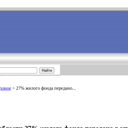
Найти
Разное
>
27% жилого фонда передано...