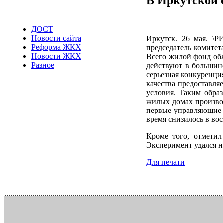
В Иркутской 
ДОСТ
Новости сайта
Иркутск. 26 мая. \
Реформа ЖКХ
председатель комитет
Новости ЖКХ
Всего жилой фонд обл
Разное
действуют в большинс
серьезная конкуренци
качества предоставля
условия. Таким обра
жилых домах производ
первые управляющие к
время снизилось в вос
Кроме того, отмети
Эксперимент удался н
Для печати