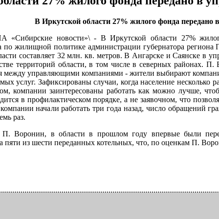
области 27% жилого фонда передано в у
В Иркутской области 27% жилого фонда передано 
РИА «Сибирские новости»\ - В Иркутской области 27% жило
а по жилищной политике администрации губернатора региона П
асти составляет 32 млн. кв. метров. В Ангарске и Саянске в 
тве территорий области, в том числе в северных районах. П.
я между управляющими компаниями - жители выбирают компанию 
емых услуг. Зафиксированы случаи, когда население несколько р
зом, компании заинтересованы работать как можно лучше, что
ится в профилактическом порядке, а не заявочном, что позволя
омпании начали работать три года назад, число обращений гра
емь раз.
л П. Воронин, в области в прошлом году впервые были пере
а пяти из шести переданных котельных, что, по оценкам П. Вор