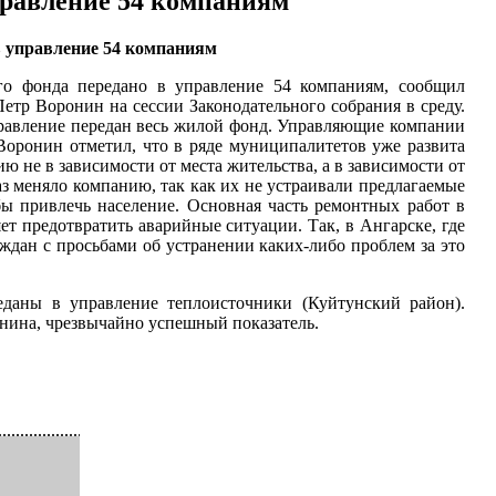
правление 54 компаниям
в управление 54 компаниям
го фонда передано в управление 54 компаниям, сообщил
етр Воронин на сессии Законодательного собрания в среду.
управление передан весь жилой фонд. Управляющие компании
 Воронин отметил, что в ряде муниципалитетов уже развита
не в зависимости от места жительства, а в зависимости от
аз меняло компанию, так как их не устраивали предлагаемые
бы привлечь население. Основная часть ремонтных работ в
ет предотвратить аварийные ситуации. Так, в Ангарске, где
ждан с просьбами об устранении каких-либо проблем за это
даны в управление теплоисточники (Куйтунский район).
онина, чрезвычайно успешный показатель.