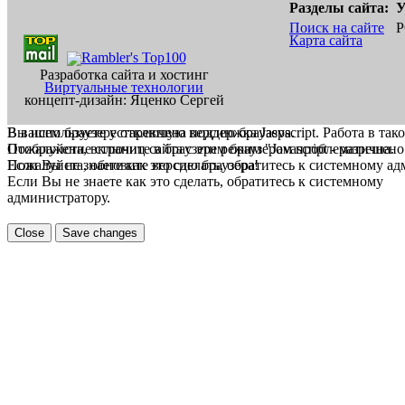
Разделы сайта:
У
Поиск на сайте
Р
Карта сайта
Разработка сайта и хостинг
Виртуальные технологии
концепт-дизайн: Яценко Сергей
В вашем браузере отключена поддержка Jasvscript. Работа в так
Вы используете устаревшую версию браузера.
Пожалуйста, включите в браузере режим "Javascript - разрешено
Отображение страниц сайта с этим браузером проблематична.
Если Вы не знаете как это сделать, обратитесь к системному а
Пожалуйста, обновите версию браузера!
Если Вы не знаете как это сделать, обратитесь к системному
администратору.
Close
Save changes