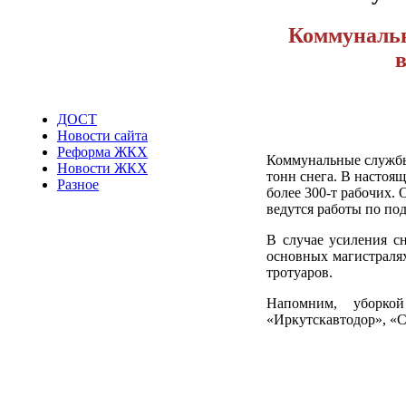
Коммунальн
в
ДОСТ
Новости сайта
Реформа ЖКХ
Коммунальные службы 
Новости ЖКХ
тонн снега. В настоящ
Разное
более 300-т рабочих. 
ведутся работы по под
В случае усиления сн
основных магистралях
тротуаров.
Напомним, уборко
«Иркутскавтодор», «С