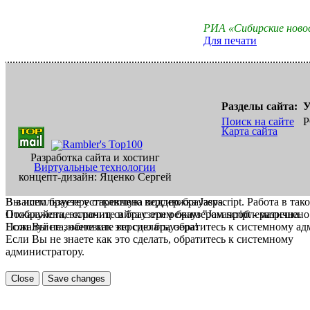
РИА «Сибирские ново
Для печати
Разделы сайта:
У
Поиск на сайте
Р
Карта сайта
Разработка сайта и хостинг
Виртуальные технологии
концепт-дизайн: Яценко Сергей
В вашем браузере отключена поддержка Jasvscript. Работа в так
Вы используете устаревшую версию браузера.
Пожалуйста, включите в браузере режим "Javascript - разрешено
Отображение страниц сайта с этим браузером проблематична.
Если Вы не знаете как это сделать, обратитесь к системному а
Пожалуйста, обновите версию браузера!
Если Вы не знаете как это сделать, обратитесь к системному
администратору.
Close
Save changes