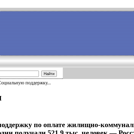
Найти
Социальную поддержку...
и
оддержку по оплате жилищно-коммуналь
дии получали 521,9 тыс. человек — Росс