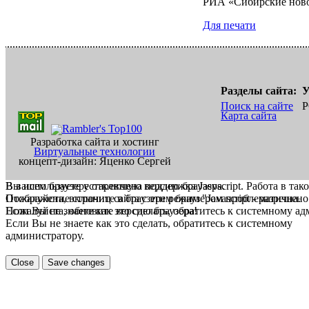
РИА «Сибирские нов
Для печати
Разделы сайта:
У
Поиск на сайте
Р
Карта сайта
Разработка сайта и хостинг
Виртуальные технологии
концепт-дизайн: Яценко Сергей
В вашем браузере отключена поддержка Jasvscript. Работа в так
Вы используете устаревшую версию браузера.
Пожалуйста, включите в браузере режим "Javascript - разрешено
Отображение страниц сайта с этим браузером проблематична.
Если Вы не знаете как это сделать, обратитесь к системному а
Пожалуйста, обновите версию браузера!
Если Вы не знаете как это сделать, обратитесь к системному
администратору.
Close
Save changes