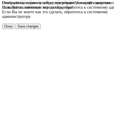
Пожалуйста, включите в браузере режим "Javascript - разрешено
Отображение страниц сайта с этим браузером проблематична.
Если Вы не знаете как это сделать, обратитесь к системному а
Пожалуйста, обновите версию браузера!
Если Вы не знаете как это сделать, обратитесь к системному
администратору.
Close
Save changes