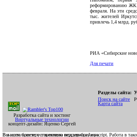
реформированию ЖКХ 
февраля. На эти сред
тыс. жителей Иркут
привлечь 1,4 млрд. ру
РИА «Сибирские нов
Для печати
Разделы сайта:
У
Поиск на сайте
Р
Карта сайта
Разработка сайта и хостинг
Виртуальные технологии
концепт-дизайн: Яценко Сергей
В вашем браузере отключена поддержка Jasvscript. Работа в так
Вы используете устаревшую версию браузера.