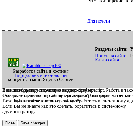
РИА «Сибирские нов
Для печати
Разделы сайта:
У
Поиск на сайте
Р
Карта сайта
Разработка сайта и хостинг
Виртуальные технологии
концепт-дизайн: Яценко Сергей
В вашем браузере отключена поддержка Jasvscript. Работа в так
Вы используете устаревшую версию браузера.
Пожалуйста, включите в браузере режим "Javascript - разрешено
Отображение страниц сайта с этим браузером проблематична.
Если Вы не знаете как это сделать, обратитесь к системному а
Пожалуйста, обновите версию браузера!
Если Вы не знаете как это сделать, обратитесь к системному
администратору.
Close
Save changes