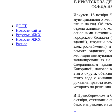
В ИРКУТСКЕ ЗА 
ФОНДА НА
Иркутск. 16 ноября. 
муниципального жили
плана на год. Об эт
ДОСТ
отдела жилищного хо
Новости сайта
основными источника
Реформа ЖКХ
городского бюджета 
Новости ЖКХ
зданий), текущий ре
Разное
электроснабжения) и
ремонт задвижек, о
жилищно-коммунальн
запланированных на
Свердловском адми
Кокориной, налоговы
этого округа, объясн
этого года с жилищн
доказана правота все
которого по решению 
В Правобережном и О
октября, отставание 
было направлено на л