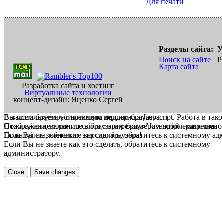
Для печати
Разделы сайта:
У
Поиск на сайте
Р
Карта сайта
Разработка сайта и хостинг
Виртуальные технологии
концепт-дизайн: Яценко Сергей
В вашем браузере отключена поддержка Jasvscript. Работа в так
Вы используете устаревшую версию браузера.
Пожалуйста, включите в браузере режим "Javascript - разрешено
Отображение страниц сайта с этим браузером проблематична.
Если Вы не знаете как это сделать, обратитесь к системному а
Пожалуйста, обновите версию браузера!
Если Вы не знаете как это сделать, обратитесь к системному
администратору.
Close
Save changes