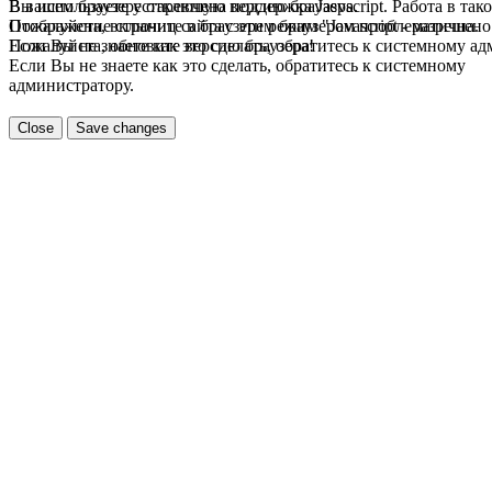
В вашем браузере отключена поддержка Jasvscript. Работа в так
Вы используете устаревшую версию браузера.
Пожалуйста, включите в браузере режим "Javascript - разрешено
Отображение страниц сайта с этим браузером проблематична.
Если Вы не знаете как это сделать, обратитесь к системному а
Пожалуйста, обновите версию браузера!
Если Вы не знаете как это сделать, обратитесь к системному
администратору.
Close
Save changes