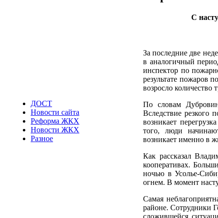
С наст
За последние две нед
в аналогичный перио
инспектор по пожарн
результате пожаров п
возросло количество 
ДОСТ
По словам Дубровин
Новости сайта
Вследствие резкого п
Реформа ЖКХ
возникает перегрузк
Новости ЖКХ
того, люди начинаю
Разное
возникает именно в ж
Как рассказал Влади
кооперативах. Больши
ночью в Усолье-Сиби
огнем. В момент наст
Самая неблагоприятн
районе. Сотрудники 
сложившейся ситуаци