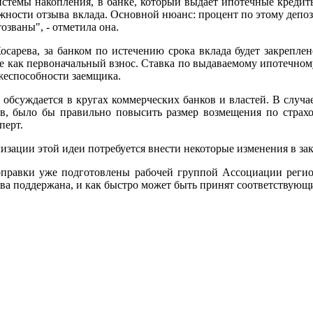
истемы накопления, в банке, который выдает ипотечные кредиты,
можности отзыва вклада. Основной нюанс: процент по этому депо
озваны", - отметила она.
осарева, за банком по истечению срока вклада будет закрепле
е как первоначальный взнос. Ставка по выдаваемому ипотечному 
жеспособности заемщика.
о обсуждается в кругах коммерческих банков и властей. В слу
ов, было бы правильно повысить размер возмещения по страх
перт.
лизации этой идеи потребуется внести некоторые изменения в за
правки уже подготовлены рабочей группой Ассоциации регион
ива поддержана, и как быстро может быть принят соответствующи