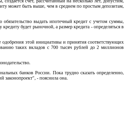
 создается счет, рассчитанный на несколько лет, допустим,
зиту может быть выше, чем в среднем по простым депозитам,
но обязательство выдать ипотечный кредит с учетом суммы,
кредиту будет рыночной, а размер кредита - определяться в
чае одобрения этой инициативы и принятия соответствующих
ованию таких вкладов с 700 тысяч рублей до 2 миллионов
конодательство.
альных банков России. Пока трудно сказать определенно,
й законопроект", - пояснила она.