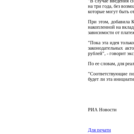
"В случае введения с
на три года, без воз
которые могут быть от
При этом, добавила К
накопленной на вклад
зависимости от плате
"Пока эта идея тольк
законодательных акт
рублей", - говорит экс
По ее словам, для реа
"Соответствующие по
будет ли эта инициат
РИА Новости
Для печати