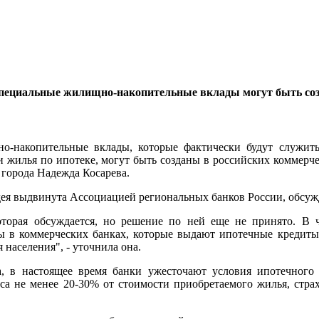
пециальные жилищно-накопительные вклады могут быть созд
-накопительные вклады, которые фактически будут служить
 жилья по ипотеке, могут быть созданы в российских коммерч
города Надежда Косарева.
идея выдвинута Ассоциацией региональных банков России, обсужд
оторая обсуждается, но решение по ней еще не принято. В 
ы в коммерческих банках, которые выдают ипотечные кредиты,
 населения", - уточнила она.
а, в настоящее время банки ужесточают условия ипотечного 
са не менее 20-30% от стоимости приобретаемого жилья, страху