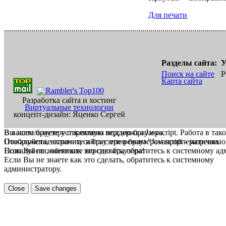
Для печати
Разделы сайта:
У
Поиск на сайте
Р
Карта сайта
Разработка сайта и хостинг
Виртуальные технологии
концепт-дизайн: Яценко Сергей
В вашем браузере отключена поддержка Jasvscript. Работа в так
Вы используете устаревшую версию браузера.
Пожалуйста, включите в браузере режим "Javascript - разрешено
Отображение страниц сайта с этим браузером проблематична.
Если Вы не знаете как это сделать, обратитесь к системному а
Пожалуйста, обновите версию браузера!
Если Вы не знаете как это сделать, обратитесь к системному
администратору.
Close
Save changes