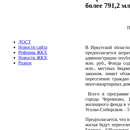
более 791,2 мл
П
ДОСТ
Новости сайта
В Иркутской области
Реформа ЖКХ
предполагается затра
Новости ЖКХ
администрации опубли
Разное
млн. руб.
, Фонда со
млн., местных бюдже
законом, лимит обла
переселение граждан
многоквартирных до
Всего в программе 
города Черемхово, 
жилищного фонда в эти
Усолье-Сибирском – 57,
Предполагается, что 
жилья будут переселе
Братске – 639 человек