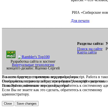
РИА «Сибирские нов
Для печати
Разделы сайта:
У
Поиск на сайте
Р
Карта сайта
Разработка сайта и хостинг
Виртуальные технологии
концепт-дизайн: Яценко Сергей
В вашем браузере отключена поддержка Jasvscript. Работа в так
Вы используете устаревшую версию браузера.
Пожалуйста, включите в браузере режим "Javascript - разрешено
Отображение страниц сайта с этим браузером проблематична.
Если Вы не знаете как это сделать, обратитесь к системному а
Пожалуйста, обновите версию браузера!
Если Вы не знаете как это сделать, обратитесь к системному
администратору.
Close
Save changes