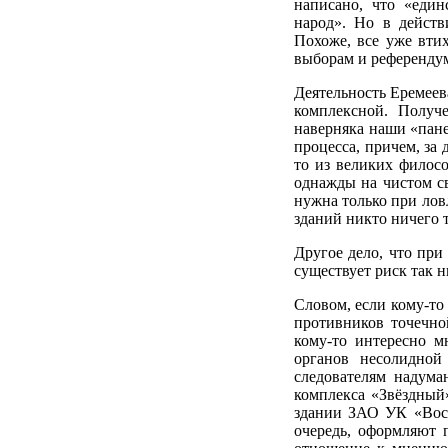
написано, что «еди
народ». Но в действ
Похоже, все уже втих
выборам и референдум
Деятельность Еремеев
комплексной. Получ
наверняка наши «пане
процесса, причем, за 
то из великих филосо
однажды на чистом св
нужна только при лов
зданий никто ничего 
Другое дело, что при
существует риск так н
Словом, если кому-то
противников точечно
кому-то интересно м
органов несолидной
следователям надума
комплекса «Звёздный
здании ЗАО УК «Вост
очередь, оформляют 