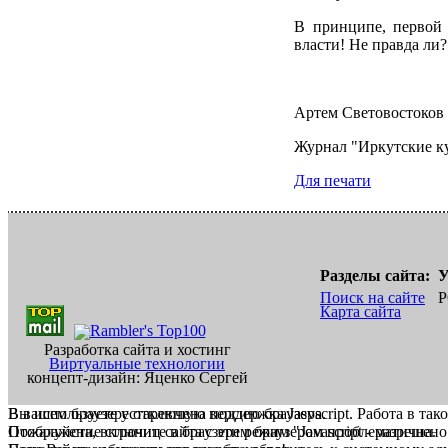
В принципе, первой 
власти! Не правда ли?
Артем Световостоков
Журнал "Иркутские к
Для печати
Разделы сайта:
У
Поиск на сайте
Р
Карта сайта
Разработка сайта и хостинг
Виртуальные технологии
концепт-дизайн: Яценко Сергей
В вашем браузере отключена поддержка Jasvscript. Работа в так
Вы используете устаревшую версию браузера.
Пожалуйста, включите в браузере режим "Javascript - разрешено
Отображение страниц сайта с этим браузером проблематична.