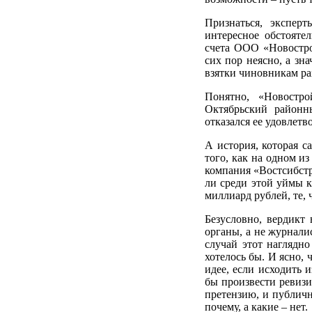
Признаться, экспер
интересное обстоятел
счета ООО «Новостро
сих пор неясно, а зна
взятки чиновникам ра
Понятно, «Новостр
Октябрьский районн
отказался ее удовлетв
А история, которая с
того, как на одном и
компания «Востсибстр
ли среди этой уймы к
миллиард рублей, те, 
Безусловно, вердикт
органы, а не журнали
случай этот наглядно
хотелось бы. И ясно,
идее, если исходить и
бы произвести ревизи
претензию, и публичн
почему, а какие – нет.