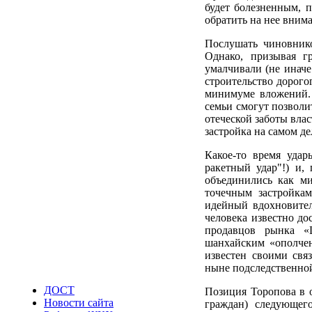
будет болезненным, п
обратить на нее внима
Послушать чиновнико
Однако, призывая г
умалчивали (не иначе
строительство дорого
минимуме вложений. 
семьи смогут позволи
отеческой заботы влас
застройка на самом де
Какое-то время удар
ракетный удар"!) и,
объединились как м
точечным застройка
идейный вдохновител
человека известно до
продавцов рынка «
шанхайским «ополчен
известен своими свя
ныне подследственной
ДОСТ
Позиция Торопова в 
Новости сайта
граждан) следующего