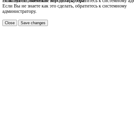
Если Вы не знаете как это сделать, обратитесь к системному а
Пожалуйста, обновите версию браузера!
Если Вы не знаете как это сделать, обратитесь к системному
администратору.
Close
Save changes