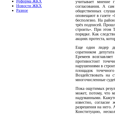
Реформа ЖКХ
учитывает мнение г
Новости ЖКХ
согласования. А сам
Разное
общественных слуша
оповещают в газете «
бесполезно. На район
трёх подписей. Прошл
строить». При этом Т
порядке. Как следств
акциях протеста, кот
Еще один лидер дв
соратником депутат
Еремеев возглавляет
противостоит точеч
нарушениями в строит
площадок точечног
Воздействовать на с
многочисленные суде
Пока ощутимых резуль
может, потому, что 
надуманными. Кажутся
известно, согласие 
разрешения на него. 
Конституцию, неско