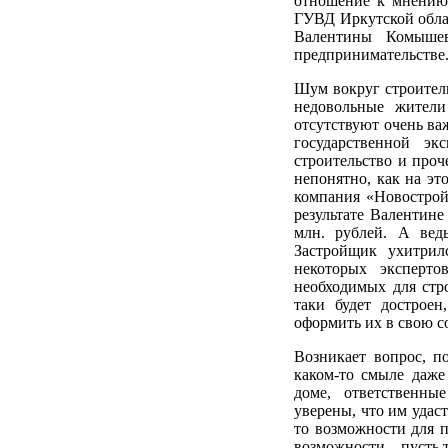
отношение к мнению 
ГУВД Иркутской облас
Валентины Комышев
предпринимательстве
Шум вокруг строител
недовольные жители
отсутствуют очень ва
государственной эк
строительство и проч
непонятно, как на эт
компания «Новострой
результате Валентин
млн. рублей. А вед
Застройщик ухитрил
некоторых эксперто
необходимых для стро
таки будет дострое
оформить их в свою с
Возникает вопрос, п
каком-то смыле даже
доме, ответственны
уверены, что им удас
то возможности для п
возможности – пусть 