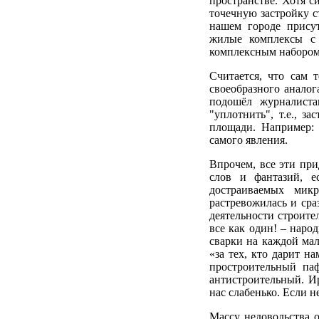
пространстве. Хотя с
точечную застройку с
нашем городе присут
жилые комплексы с 
комплексным набором)
Считается, что сам 
своеобразного аналог
подошёл журналиста
"уплотнить", т.е., з
площади. Например: 
самого явления.
Впрочем, все эти пр
слов и фантазий, е
достраиваемых мик
растревожилась и сра
деятельности строит
все как один! – наро
сварки на каждой ма
«за тех, кто дарит н
простроительный паф
антистроительный. Ир
нас слабенько. Если не
Массу недовольства о