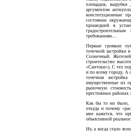
площадок, вырубки 
аргументом антиупло
конституционные п
состоянии окружающе
прошедшей в устано
градостроительным
требованиям…
Первые громкие пуб
точечной застройки в
Солнечный. Жителей
строительство высот
«Сантоки»). С тех по
и по всему городу. А
точечная застройк
имущественные их пр
рыночную стоимост
престижных районах э
Как бы то ни было, в
откуда и почему «ра
мне кажется, что ир
объективной реальнос
Ну, а когда стало яс