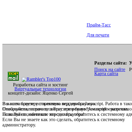
Прайм-Тасс
Для печати
Разделы сайта:
У
Поиск на сайте
Р
Карта сайта
Разработка сайта и хостинг
Виртуальные технологии
концепт-дизайн: Яценко Сергей
В вашем браузере отключена поддержка Jasvscript. Работа в так
Вы используете устаревшую версию браузера.
Пожалуйста, включите в браузере режим "Javascript - разрешено
Отображение страниц сайта с этим браузером проблематична.
Если Вы не знаете как это сделать, обратитесь к системному а
Пожалуйста, обновите версию браузера!
Если Вы не знаете как это сделать, обратитесь к системному
администратору.