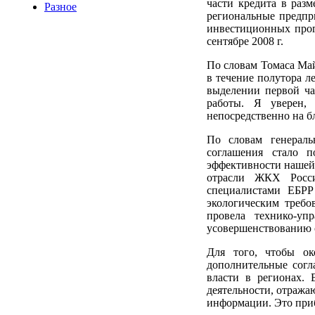
части кредита в разм
Разное
региональные предпр
инвестиционных прог
сентябре 2008 г.
По словам Томаса Май
в течение полутора 
выделении первой ча
работы. Я уверен,
непосредственно на б
По словам генераль
соглашения стало п
эффективности нашей 
отрасли ЖКХ Росс
специалистами ЕБРР
экологическим требо
провела технико-уп
усовершенствованию 
Для того, чтобы ок
дополнительные согл
власти в регионах. 
деятельности, отража
информации. Это при