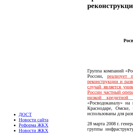
реконструкци
Рос
Группа компаний «Ро
России
,
реализует
реконструкции и раз
случай является уни
России частный опер
низкой кредитной с
«Росводоканалу» на 
Краснодаре, Омске,
использованы для раз
ДОСТ
Новости сайта
28 марта 2008 г. ген
Реформа ЖКХ
группы инфраструкт
Новости ЖКХ