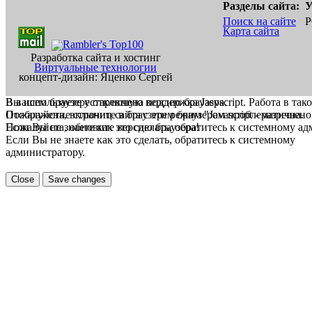
Разделы сайта:
У
Поиск на сайте
Р
Карта сайта
Разработка сайта и хостинг
Виртуальные технологии
концепт-дизайн: Яценко Сергей
В вашем браузере отключена поддержка Jasvscript. Работа в так
Вы используете устаревшую версию браузера.
Пожалуйста, включите в браузере режим "Javascript - разрешено
Отображение страниц сайта с этим браузером проблематична.
Если Вы не знаете как это сделать, обратитесь к системному а
Пожалуйста, обновите версию браузера!
Если Вы не знаете как это сделать, обратитесь к системному
администратору.
Close
Save changes