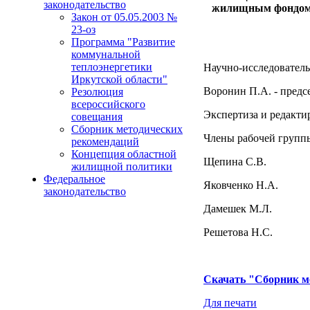
законодательство
жилищным фондом, 
Закон от 05.05.2003 №
23-оз
Программа "Развитие
коммунальной
теплоэнергетики
Научно-исследователь
Иркутской области"
Воронин П.А. - предс
Резолюция
всероссийского
Экспертиза и редакти
совещания
Сборник методических
Члены рабочей групп
рекомендаций
Концепция областной
Щепина С.В.
жилищной политики
Федеральное
Яковченко Н.А.
законодательство
Дамешек М.Л.
Решетова Н.С.
Скачать "Сборник м
Для печати