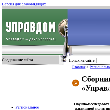
Версия для слабовидящих
Содержание сайта
Поиск на сайте:
Главная
>
Регионально
Сборник
«Управ
Научно-исследовате
Региональное
жилищной политики