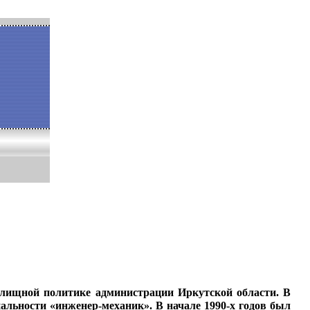
илищной
политике администрации
Иркутской области. В
альности «инженер-механик». В на­
чале 1990-х годов был