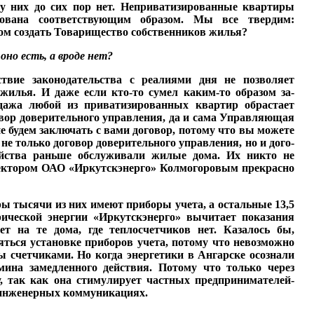
в у них до сих пор нет. Неприватизированные квартиры
ирована соответствующим образом. Мы все твердим:
этом создать Товарищество собственников жилья?
оно есть, а вроде нет?
ствие законодательства с реалиями дня не позволяет
 жилья. И даже если кто-то сумел каким-то образом за­
одажа любой из при­ватизированных квартир обрастает
овор доверитель­ного управления, да и сама Управляющая
будем за­ключать с вами договор, по­тому что вы можете
 только договор доверитель­ного управления, но и дого­
яй­ства раньше обслуживали жилые дома. Их никто не
ирек­тором ОАО «Иркутскэнерго» Колмогоровым прекрасно
ы тысячи из них име­ют приборы учета, а осталь­ные 13,5
ческой энергии «Ир­кутскэнерго» вычитает пока­зания
ет на те дома, где теплосчетчиков нет. Каза­лось бы,
ться установке приборов учета, потому что невозможно
 счетчика­ми. Но когда энергетики в Ангарске осознали
ина замед­ленного действия. Потому что только через
 так как она стимулирует частных пред­принимателей-
 инженер­ных коммуникациях.