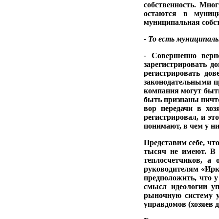
собственность. Мно
остаются в муници
муниципальная собст
- То есть муниципаль
-
Совершенно верно
зарегистрировать до
регистрировать дов
законодательны­ми п
компания мо­гут быт
быть признаны ничто
вор передачи в хоз
регистрировал, и эт
понимают, в чем у ни
Представим себе, что
тысяч не имеют. В 
теплосчетчиков, а 
руководителям «Ирк
предположить, что у
смысл идеологии уп
рыночную систему у
управдомов (хозяев 