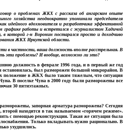
зговор о
проблемах ЖКХ с расска­
за об ангарском опыте
льного хозяйства
неоднократно упоминали
председателя
 как
идейного вдохновителя и
разработчика эффектив­
ной
ом графике
работы и встретился с
журналистом Хадичой
я, в которой
г-н Воро­нин
постарался
просто и
доходчиво
­
вания ЖКХ Иркутской об­
ласти.
сти в
частности, ваша долж­ность вполне расстрельная. В
ать эти проблемы?
И вообще, воз
можно ли это?
шнюю должность в фев­рале 1996 года, и в первый же год
ая остановилась, был разморожен большой мик­рорайон. В
дах положе­ние в ЖКХ было таким тяже­лым, что ситуация
 Чуна. В поселке Чуна в 2000 году были разморожены все
лю­чая 30 пятиэтажных.
ни разморожены, запорная арматура разморожена? Сегодня
, второй находится в так называемом «горячем режиме».
шить с помощью рекон­струкции. Такая же ситуа­ция была
плоснабжения. Толь­ко вкладывать нужно рацио­нально. В
олько ухудшились.