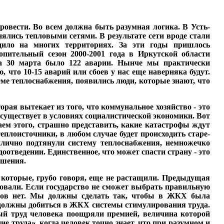
ровести. Во всем долж­на быть разумная логика. В Усть-
ялись тепловыми се­тями. В результате сети вроде стали
дило на многих тер­риториях. За эти годы при­шлось
опительный сезон 2000-2001 года в Иркутской об­ласти
на 30 марта было 122 аварии. Нынче мы практи­чески
ю, что 10-15 аварий или сбоев у нас еще наверняка будут.
теме теплоснабжения, появились люди, которые знают, что
ая вытекает из того, что коммунальное хо­зяйство - это
а существует в условиях социалистической экономики. Вот
лаем этого, страшно представить, какие катастрофы ждут
плои­сточники, в любом случае будет происходить старе­
ич­но подтянули систему теп­лоснабжения, немножечко
отведении. Единствен­ное, что может спасти стра­ну - это
ошения.
которые, грубо гово­ря, еще не растащили. Пре­дыдущая
овали. Если государство не сможет вы­брать правильную
нтов нет. Мы должны сделать так, чтобы в ЖКХ была
 должны до­биться в ЖКХ системы сти­мулирования труда.
ный труд человека поощряли преми­ей, величина которой
 труда», когда человек точно знает, что при разум­ном и