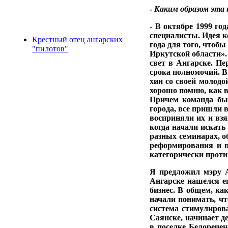
-
Каким образом эта
- В октябре 1999 го
специалисты. Идея к
Крестный отец ангарских
года для того, чтоб
"пилотов"
Иркутской области».
свет в Ангарске. П
срока полномочий. Вн
хин со своей молодо
хорошо помню, как в
Причем команда был
города, все при­шли 
восприняли их и взя
когда начали искать
разных семи­нарах,
реформи­рования и 
кате­горически проти
Я предложил мэру А
Ангарске нашелся е
бизнес. В общем, к
начали понимать, чт
систе­ма стимулиров
Саянске, начинает д
в поселке Белоречен