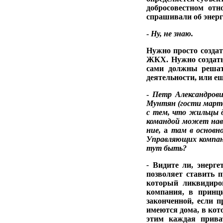
добросовестном от­
спрашивали об энерг
-
Ну, не знаю.
Нужно просто созда
ЖКХ. Нужно создать 
сами должны решат
деятельности, или ещ
-
Петр Александров
Мунтян (
гости марто
с тем, что
жильцы д
командой может
на
ние,
а
там в основн
Управляю­щих компа
тут быть?
-
Видите ли, энерге
позволяет ставить п
который ликвиди­р
компания, в принци
законченной, ес­ли 
имеются до­ма, в ко
этим каждая прива