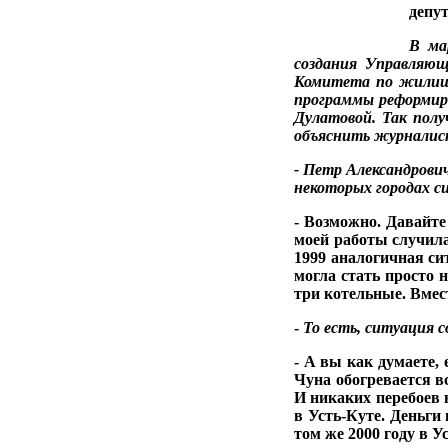
депу
В
ма
создания Управляю
Комитета
по жили
программы реформи­
р
Дулатовой. Так пол
объяснить
журналис
- Петр Александро­
ви
некоторых городах с
- Возможно. Давайте
моей работы случи­л
1999 аналогич­ная с
могла стать просто 
три котельные. Вмес
-
То есть, ситуация 
- А вы как думаете,
Чуна обогревается в
И ника­ких перебоев
в Усть-Куте. День­г
том же 2000 году в У