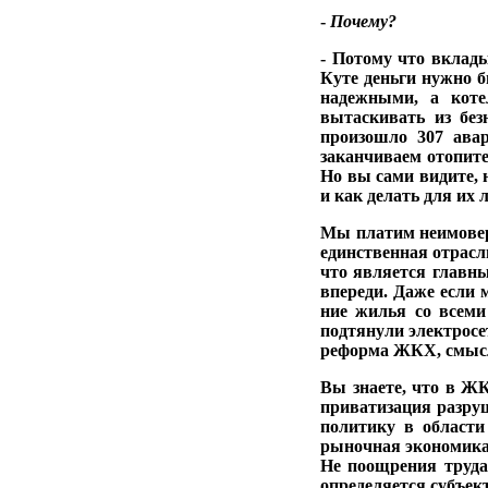
-
Почему?
- Потому что вклады
Куте деньги нужно б
надежными, а котел
вытаскивать из без
произошло 307 ава­
заканчиваем отопи­те
Но вы са­ми видите,
и как делать для их 
Мы платим неимовер­
единственная отрасл
что являет­ся главн
впереди. Даже если 
ние жилья со всеми
подтянули электросет
реформа ЖКХ, смысл 
Вы знаете, что в ЖК
приватизация раз­ру
политику в област
рыночная эко­номика
Не поощрения труда,
опре­деляется субъек