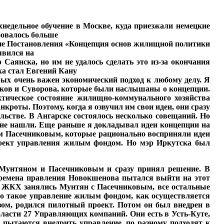
ухнедельное обучение в Москве, куда приезжали не­мецкие
бовалось больше
овне Постановления «Концепция основ жилищ­ной политики
явился на
аянска, но им не удалось сделать это из-за окончания
ска стал Евгений Кану
рых очень важен эконо­мический подход к любому делу. Я
Быков и Суворова, которые были наслышаны о концепции.
ктическое состояние жилищно-коммунального хозяйства
нкроты. Поэтому, когда я озвучил им свои идеи, они сразу
ль­стве. В Ангарске состоялось несколько совещаний. Но
их не нашли. Еще раньше я докладывал идеи концепции на
м Пасечниковым, которые рационально восприняли идеи
роект уп­равления жилым фондом. Но мэр Иркутска был
 Мунтяном и Пасечниковым и сразу принял реше­ние. В
ремена прав­ления Новокшенова пытал­ся выйти на этот
м ЖКХ за­нялись Мунтян с Пасечниковым, все остальные
что такое управление жилым фондом, как осуществляется
азом, родился пилотный проект. Потом он был внедрен в
области 27 Управляющих компаний. Они есть в Усть-Куте,
 пы­таются внедрить управле­ние, по разному подходят к