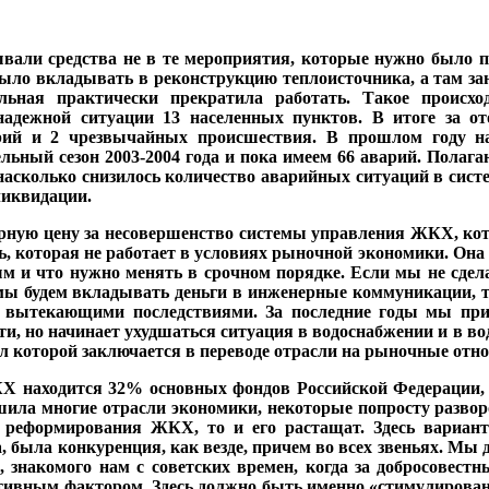
ва­ли средства не в те меро­приятия, которые нужно бы­ло п
ы­ло вкладывать в рекон­струкцию теплоисточника, а там зан
ьная практически пре­кратила работать. Такое происхо
надежной ситуации 13 насе­ленных пунктов. В итоге за от
рий и 2 чрезвычайных про­исшествия. В прошлом го­ду 
льный сезон 2003-2004 года и пока имеем 66 ава­рий. Полага
 насколько сни­зилось количество аварий­ных ситуаций в сис
ликвидации.
ную цену за несовершен­ство системы управления ЖКХ, котор
ь, которая не работа­ет в условиях рыночной эко­номики. Он
ым и что нужно ме­нять в срочном порядке. Ес­ли мы не сде
мы будем вкла­дывать деньги в инженер­ные коммуникации, те
 вытека­ющими последствиями. За последние годы мы прил
и, но начинает ухудшаться ситуа­ция в водоснабжении и в водо
которой заключает­ся в переводе отрасли на рыночные отн
Х находится 32% основных фондов Российской Феде­рации, 
шила многие отрасли экономики, некоторые попросту развор
и реформирования ЖКХ, то и его растащат. Здесь вариа
, была конкуренция, как везде, причем во всех звеньях. Мы
 знакомого нам с советских времен, ко­гда за добросовест
тивным фактором. Здесь должно быть именно «стимулирова­ние