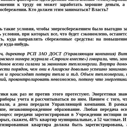
ношении к труду он может заработать хорошие деньги, а 
ос­бережении. Кто должен этим заниматься? Власть?
ть такие условия, чтобы энергосбережением было выгодно 
условия, при которых все, что будет сэкономлено, останет
ь, куда направлять сбереженные средства: на повышение
е куда-нибудь.
и
ч, директор РСП ЗАО Д
OCT
(Управляющая ком­
пания) Вит
вского номе­
ра журнала «Строим вме­
сте») говорили, что, зани
омов всеми си­
лами
за
экономию тепло
энергии. Внутри домо
вести порядок, чем они
в Ангарске довольно ус­
пешно занимают
ом и
происходят потери тепла и
т.д. Объем теплоэнергии
,
ний, проконтролировать невозможно, потому что энергетики
тики как раз не против этого протестуют. Энергетики знают
риборы учета и рассчиты­ваться по ним. Начнем с то­го, 
овали, а дома передали Управляющей компании. В рамка
­пе, незаконнорожденное образование. Любая пере­дача о
процесс передачи заре­гистрирован в Учреждении юстиции п
торых, скажем, 48% квартир муниципальные, а 52 частные. И 
тизированная квартира должна быть заре­гистрирована, 