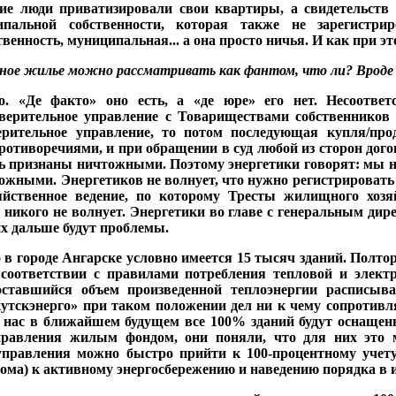
гие люди приватизиро­вали свои квартиры, а сви­детельст
пальной собственности, которая также не зарегист­р
вен­ность, муниципальная... а она просто ничья. И как при 
­ное жилье можно рассма­тривать как фантом, что ли? Вроде 
. «Де факто» оно есть, а «де юре» его нет. Несоответ
вери­тельное управление с Това­риществами собственников
ери­тельное управление, то потом последующая купля/пр
ротиворечиями, и при обращении в суд любой из сторон дог
ь признаны ничтожными. Поэтому энергетики говорят: мы не 
жными. Энергетиков не волнует, что нужно регистрировать не
яйствен­ное ведение, по которому Тресты жилищного хоз
о никого не волнует. Энергетики во главе с генеральным д
х даль­ше будут проблемы.
 в городе Ангарске условно имеется 15 тысяч зданий. Полтор
соответствии с правилами потребления тепловой и электри
оставшийся объем произве­денной теплоэнергии рас­писыва
утскэнерго» при таком положении дел ни к чему сопротивля
 нас в ближайшем бу­дущем все 100% зданий будут оснащены
равления жи­лым фондом, они поняли, что для них это м
правления можно быстро прийти к 100-про­центному учету,
дома) к активному энергосбережению и наве­дению порядка в