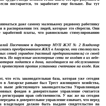
если постарается, то за­работает еще больше. Вы тут
заниматься даже самому маленькому рядовому работнику
ся в распоряжении тех людей, которые это сберегли. Они
 заработной платы, что равносильно стимулированию
алий Пасечник
ов
и
директор МУП ЖЭТ
№ 2 Владимир
­
маясь преобразованием Ж
КХ
в Ангарске, они
столкнулись
вых с
етей управдом (частный
предприниматель) со с
воей
ся. Но наружные инженерные сети не входят в их веде­
которая подается в дома, находящиеся на обслуживании
 протестуют против установки счетчиков на входе. Как
, что есть законода­тельная база, которая уже сегодня
что в Ангарске раньше был Трест жилищного хо­зяйства,
х ныне действующего законодательства Управля­ющая
сновных фондов в доверительное управление считается
о регистрации прав собственности. У нас же на сегодня
передача в доверительное управление означает, что перед
а владельцам должно быть выдано свиде­тельство на