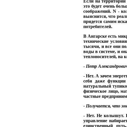
Если на территории 
это будет очень бол
соображений. N - ко
выяснится, что реал
придется самим иска
по­требителей.
В Ангарске есть микр
технические условия
тысячи, и все они по
во­ды в системе, и о
теплоносите­лей, на 
-
Петр Александро­вич
- Нет. А зачем энерг
себя даже функ­ции
натуральный ту­пико
физическое лицо, ма
ча­стные предприни
- Получается, что
эн
- Нет. Не колышут. 
управление набирает
единственный путь