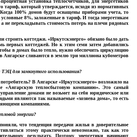
-процентная установка теплосчетчиков, для энерге­тиков
это тариф, который утверждается, исходя из нормативных
. Когда 100% домов будут оснащены при­борами учета, то
не условные 8%, заложенные в тариф. И тогда энергетикам
а не пере­кладывать стоимость по­терь на плечи рядовых
али строить котте­джи. «Иркутскэнерго» обя­зано было дать
мь первых кот­теджей. Но к этим семи за­тем добавились
, чтобы в домах было тепло, нужно обеспечить циркуляцию
м, в Ангарске сливают­ся в землю три миллиона кубометров
а ТЭЦ для замкнутого использования?
ит потребитель? В Ан­гарске «Иркутскэнерго» возложило на
ятие «Ангарскую теплосбытовую компанию». Это самый
 управление домами не возьмет на себя юридическое или
юдьми являются так называемые «хозяева дома», то есть
авляющими компаниями.
епловой
энергии?
поняли, что тенденция пе­редачи жилья в доверитель­ное
ротивляться этому практически невозможно, так как это
льному результату. По­этому энергетики начинают