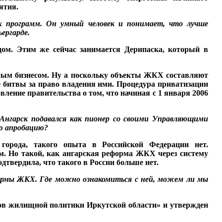
ятия.
х программ. Он ум­ный человек и понимает,
что лучше
ергар­де.
ом. Этим же сейчас зани­мается Дерипаска, который в
ым бизнесом. Ну а поскольку объекты ЖКХ со­ставляют
е битвы за право владения ими. Про­цедура приватизации
вле­ние правительства о том, что начиная с 1 января 2006
Ангарск подавался как пионер со своими Управляющими
ую апробацию?
города, такого опыта в Рос­сийской Федерации нет.
 Но такой, как ангар­ская реформа ЖКХ через систему
дтвердила, что такого в России больше нет.
ормы ЖКХ.
Где можно
ознакомиться
с ней, можем ли мы
нов жилищной политики Иркутской области» и ут­вержден