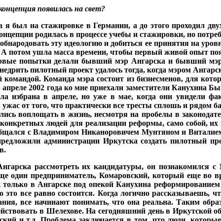
концепция появилась на
свет?
да я был на стажировке в Герма­нии, а до этого проходил дв
онцепции родилась в про­цессе учебы и стажировки, но потре
ы обна­родовать эту идеологию и добиться ее принятия на ур
 А потом ушла мас­са времени, чтобы первый живой опыт по
ервые по­пытки делали бывший мэр Ангарска и бывший мэр С
е­дрить пилотный проект уда­лось тогда, когда мэром Ан­гар
й командой. Команда мэра со­стоит из бизнесменов, для кото
 апреле 2002 года ко мне приехали заместители Канухина 
а избрана в апреле, но уже в мае, когда они увиде­ли фа
в ужас от того, что практически все тресты сплошь и рядом ба
лись воплощать в жизнь, несмотря на пробелы в законодате
 кон­кретных людей для реали­зации реформы, само со­бой, 
 общался с Владими­ром Никаноровичем Мунтяном и Виталие
предложили ад­министрации Иркутска со­здать пилотный п
в.
н­гарска рассмотреть их кан­дидатуры, он познакомился с
ще один предпринима­тель, Комаровский, кото­рый еще во в
ак только в Ангар­ске под опекой Канухина реформирование
о это все равно состоится. Когда логично рассказываешь, 
ания, все на­чинают понимать, что она реальна. Таким обр
ейство­вать в Шелехове. На сегодняшний день в Иркутской 
­ский и т.д. Проблема заключается в том, что люди, которые