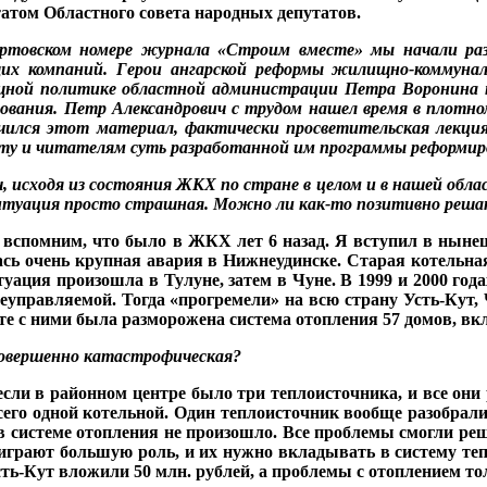
татом Областного
совета народных депута­тов.
ртовском номере
журнала «Строим вместе» мы начали ра
щих компаний. Герои
ангар­
ской реформы жилищно-
коммуна
щной политике
областной администра­
ции Петра Воронина
ования. Петр Александ­
рович с трудом нашел
время в плотн
учился
этот материал, фактичес­
ки просветительская лек­
ци
ту и читателям
суть разработанной им
программы реформиро
ч, исходя из состояния
ЖКХ по стране в целом и в
нашей обла
итуация просто страш­ная. Можно ли как-то позитивно реш
 вспомним, что было в ЖКХ лет 6 назад. Я вступил в ны­не
ась очень крупная авария в Нижнеудинске. Старая ко­тельн
итуация произошла в Тулуне, затем в Чуне. В 1999 и 2000 го
неуправляе­мой. Тогда «прогремели» на всю страну Усть-Кут,
те с ними была разморожена система отопления 57 домов, вк
совершенно катастрофи­ческая?
 ес­ли в районном центре было три теплоисточника, и все о
сего одной котельной. Один теплоисточник вообще
разобрали
 в системе отопления не произошло. Все проблемы смогли ре­
и играют большую роль, и их нужно вкладывать в сис­тему те
сть-Кут вложили 50 млн. рублей, а проблемы с отоп­лением т