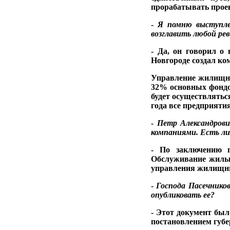
прорабатывать проек
-
Я помню выступле
возглавить лю­
бой ре
- Да, он говорил о
Новгороде создал ко
Управление жилищно
32% основных фондов
будет осуществляться
года все предприят
-
Петр Александрови
компаниями. Есть ли
- По заключению г
Обслуживание жилых
управления жилищ­ным
-
Господа Пасечнико
опуб­
ликовать ее?
- Этот документ был
постановлением губе