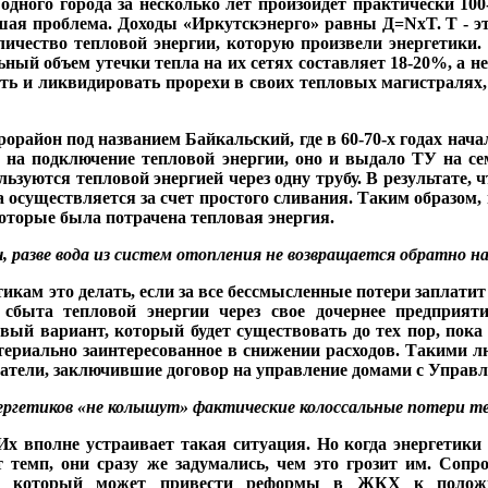
од­ного города за несколько лет произойдет практически 100
ь­шая проблема. Доходы «Иркутскэнерго» равны Д=NxT. T - 
личество тепловой энергии, которую произве­ли энергетики
ьный объем утечки тепла на их сетях составля­ет 18-20%, а 
ть и ликвидировать прорехи в своих тепло­вых магистралях, 
о­район под названием Бай­кальский, где в 60-70-х го­дах нач
 на подключение тепловой энергии, оно и вы­дало ТУ на се
льзуются тепло­вой энергией через одну трубу. В результате
на осу­ществляется за счет про­стого сливания. Таким об­разо
которые была по­трачена тепловая энергия.
, разве вода из систем отопления не возвраща­ется обратно н
етикам это делать, если за все бессмысленные потери за­плат
 сбыта тепловой энер­гии через свое дочернее предпри
вый вариант, который будет существовать до тех пор, пока
териально заинтересованное в снижении расходов. Такими л
матели, заключившие договор на управление домами с Уп­р
ергетиков «не колышут»
фактические колоссаль­
ные
потери т
Их вполне устраивает такая си­туация. Но когда энергетики 
 темп, они сразу же задума­лись, чем это грозит им. Соп
, который может привести реформы в ЖКХ к положи­те