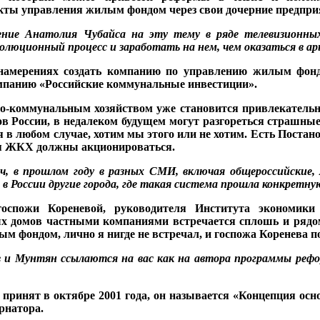
ты уп­равления жилым фондом через свои дочерние пред­при
­
ние Анатолия Чубайса на
эту тему в ряде телевизи
онны
волюционный про­
цесс и заработать на нем,
чем оказаться в арь
 на­мерениях создать компанию по управлению жилым фонд
мпа­нию «Российские комму­нальные инвестиции».
-коммунальным хозяйством уже становится привлека­тельн
 России, в недале­ком будущем могут разго­реться страшны
 в любом случае, хотим мы этого или не хотим. Есть Постано
ия ЖКХ должны акционироваться.
ч, в прошлом году в разных
СМИ, включая общероссийские, 
 в России другие города, где такая система прошла конкретн
оспо­жи Кореневой, руководите­ля Института экономики 
 домов частными компаниями встречается сплошь и ря­дом.
 фондом, лично я нигде не встречал, и госпожа Ко­ренева по
в
и Мунтян ссылаются на
вас как на автора про
граммы реф
 принят в октябре 2001 года, он называется «Концепция ос
рнатора.