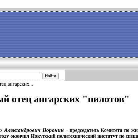
Найти
ец ангарских...
й отец ангарских "пилотов"
р Александрович
Воронин
- председатель
Комитета по ж
году окончил Иркут­
ский политехнический институт по специ