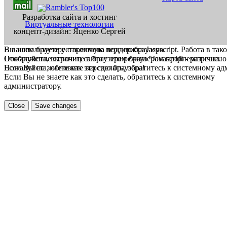
Разработка сайта и хостинг
Виртуальные технологии
концепт-дизайн: Яценко Сергей
В вашем браузере отключена поддержка Jasvscript. Работа в так
Вы используете устаревшую версию браузера.
Пожалуйста, включите в браузере режим "Javascript - разрешено
Отображение страниц сайта с этим браузером проблематична.
Если Вы не знаете как это сделать, обратитесь к системному а
Пожалуйста, обновите версию браузера!
Если Вы не знаете как это сделать, обратитесь к системному
администратору.
Close
Save changes