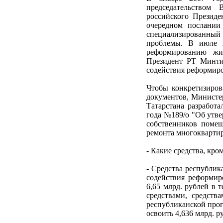
председательством
российского Президе
очередном послании
специализированный 
проблемы. В июле 
реформированию жил
Президент РТ Минти
содействия реформир
Чтобы конкретизиро
документов, Министер
Татарстана разработа
года №189/о "Об утв
собственников помещ
ремонта многоквартир
- Какие средства, кр
- Средства республик
содействия реформи
6,65 млрд. рублей в 
средствами, средств
республиканской прог
освоить 4,636 млрд. р