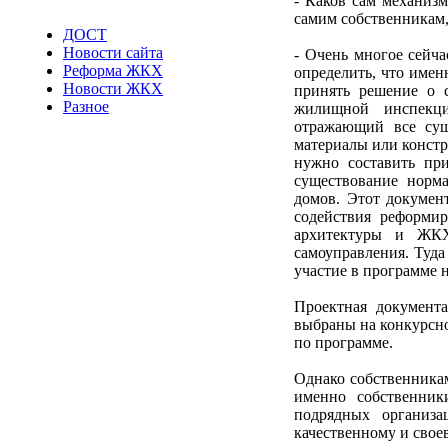
- Каков сам механиз
самим собственникам,
ДОСТ
Новости сайта
- Очень многое сейча
Реформа ЖКХ
определить, что имен
Новости ЖКХ
принять решение о 
Разное
жилищной инспекци
отражающий все сущ
материалы или констр
нужно составить пр
существование норм
домов. Этот докумен
содействия реформи
архитектуры и ЖКХ 
самоуправления. Туда
участие в программе 
Проектная документа
выбраны на конкурсно
по программе.
Однако собственникам
именно собственник
подрядных организа
качественному и свое