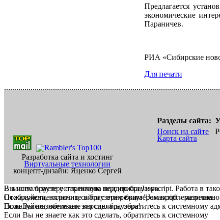
Предлагается устано
экономические интер
Параничев.
РИА «Сибирские нов
Для печати
Разделы сайта:
У
Поиск на сайте
Р
Карта сайта
Разработка сайта и хостинг
Виртуальные технологии
концепт-дизайн: Яценко Сергей
В вашем браузере отключена поддержка Jasvscript. Работа в так
Вы используете устаревшую версию браузера.
Пожалуйста, включите в браузере режим "Javascript - разрешено
Отображение страниц сайта с этим браузером проблематична.
Если Вы не знаете как это сделать, обратитесь к системному а
Пожалуйста, обновите версию браузера!
Если Вы не знаете как это сделать, обратитесь к системному