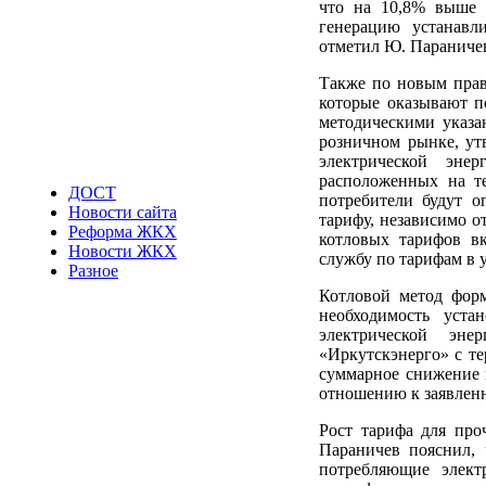
что на 10,8% выше 
генерацию устанавли
отметил Ю. Параниче
Также по новым прав
которые оказывают п
методическими указа
розничном рынке, ут
электрической эне
расположенных на т
ДОСТ
потребители будут о
Новости сайта
тарифу, независимо о
Реформа ЖКХ
котловых тарифов в
Новости ЖКХ
службу по тарифам в 
Разное
Котловой метод форм
необходимость уст
электрической эне
«Иркутскэнерго» с т
суммарное снижение н
отношению к заявлен
Рост тарифа для про
Параничев пояснил, 
потребляющие элект