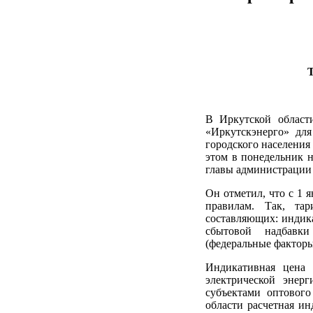
Т
В Иркутской област
«Иркутскэнерго» для
городского населения 
этом в понедельник 
главы администрации
Он отметил, что с 1 
правилам. Так, та
составляющих: индика
сбытовой надбавки
(федеральные факторы
Индикативная цена 
электрической энер
субъектами оптовог
области расчетная ин