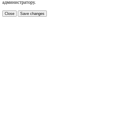
администратору.
Close
Save changes