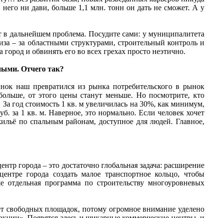
него ни дави, больше 1,1 млн. тонн он дать не сможет. А у
т в дальнейшем проблема. Посудите сами: у муниципалитета
иза – за областными структурами, строительный контроль и
город и обвинять его во всех грехах просто неэтично.
ными. Отчего так?
нок наш превратился из рынка потребительского в рынок
 больше, от этого цены станут меньше. Но посмотрите, кто
За год стоимость 1 кв. м увеличилась на 30%, как минимум,
б. за 1 кв. м. Наверное, это нормально. Если человек хочет
жильё по спальным районам, доступное для людей. Главное,
центр города – это достаточно глобальная задача: расширение
центре города создать малое транспортное кольцо, чтобы
же отдельная программа по строительству многоуровневых
нет свободных площадок, потому огромное внимание уделено
акции». Появятся здесь и шикарные коммерческие центры, и