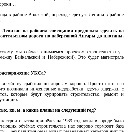
 мороки…
да в районе Волжской, переход через ул. Ленина в районе
.
ь Левитин на рабочем совещании предложил сделать на
роительством дороги по набережной Ангары до плотины.
оэтому мы сейчас занимаемся проектом строительства ул.
между Байкальской и Набережной). Это будет магистраль
в распоряжение УКСа?
хозяйству сработал по дорогам хорошо. Просто штат его
то возникали инженерные недоработки, где-то задержки с
ов, которые будут курировать строительство, ремонт и
луатацию.
тыс. кв. м, а какие планы на следующий год?
пик строительства пришёлся на 1989 год, когда в городе было
тающих объёмах строительства нас здорово тормозит база
ту… Без развития базы, новых разведанных карьеров никуда