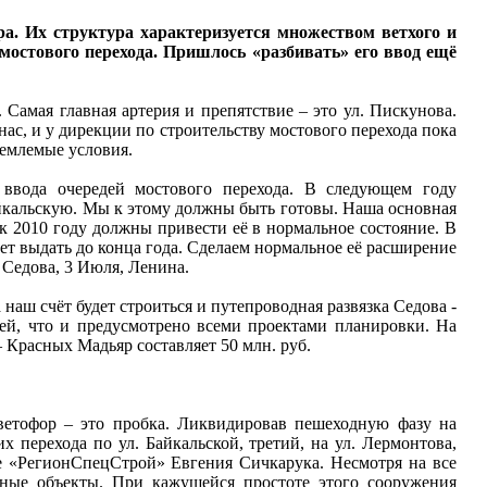
. Их структура характеризуется множеством ветхого и
мостового перехода. Пришлось «разбивать» его ввод ещё
. Самая главная артерия и препятствие – это ул. Пискунова.
ас, и у дирекции по строительству мостового перехода пока
иемлемые условия.
ввода очередей мостового перехода. В следующем году
Байкальскую. Мы к этому должны быть готовы. Наша основная
 к 2010 году должны привести её в нормальное состояние. В
т выдать до конца года. Сделаем нормальное её расширение
 Седова, 3 Июля, Ленина.
 наш счёт будет строиться и путепроводная развязка Седова -
ей, что и предусмотрено всеми проектами планировки. На
– Красных Мадьяр составляет 50 млн. руб.
светофор – это пробка. Ликвидировав пешеходную фазу на
 перехода по ул. Байкальской, третий, на ул. Лермонтова,
ме «РегионСпецСтрой» Евгения Сичкарука. Несмотря на все
ожные объекты. При кажущейся простоте этого сооружения