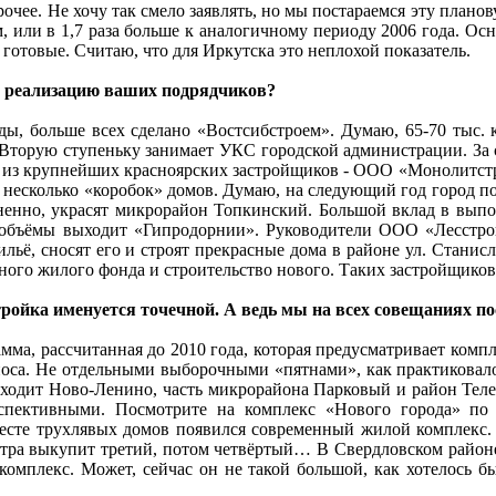
очее. Не хочу так смело заявлять, но мы постараемся эту планов
м, или в 1,7 раза больше к аналогичному периоду 2006 года. Осно
готовые. Считаю, что для Иркутска это неплохой показатель.
го реализацию ваших подрядчиков?
ды, больше всех сделано «Востсибстроем». Думаю, 65-70 тыс. к
. Вторую ступеньку занимает УКС городской администрации. За с
о из крупнейших красноярских застройщиков - ООО «Монолитст
 несколько «коробок» домов. Думаю, на следующий год город пол
мненно, украсят микрорайон Топкинский. Большой вклад в вы
 объёмы выходит «Гипродорнии». Руководители ООО «Лесстро
ильё, сносят его и строят прекрасные дома в районе ул. Станис
йного жилого фонда и строительство нового. Таких застройщиков
стройка именуется точечной. А ведь мы на всех совещаниях п
рамма, рассчитанная до 2010 года, которая предусматривает ко
носа. Не отдельными выборочными «пятнами», как практиковал
ходит Ново-Ленино, часть микрорайона Парковый и район Телец
спективными. Посмотрите на комплекс «Нового города» по 
месте трухлявых домов появился современный жилой комплекс.
автра выкупит третий, потом четвёртый… В Свердловском районе
комплекс. Может, сейчас он не такой большой, как хотелось б