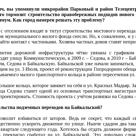
ич, вы упомянули микрорайон Парковый и район Телецентра
то тормозит строительство правобережных подходов нового 
нимум. Как город намерен решать эту проблему?
 с отселением входят в титул строительства мостового перехода
в муниципального жилого фонда снесли. Но, к сожалению, и у н
найти контакт с частниками. Хозяева частных домов ставят непр
вития дорожной инфраструктуры чётко увязана с графиком 
одят улицу Коммунистическую, в 2009 г. – Седова, в 2010 г – 
юля, Седова и Байкальскую. Байкальской уже начали заниматься,
им на ул. 3 Июля, проект её реконструкции Гипродорнии обещае
ываемого малого транспортного кольца в районе пересечения ул.
льшое кольцо, которое завяжет на себя и ул. Красных Мадьяр. За
ца Седова станет одной из основных транспортных магистрал
проектировать. Стоимость проекта с учётом развязки на Седова 
тельства подземных переходов на Байкальской?
озволит избавиться от заторов. Ведь не секрет, что каждый 
ественно ускорить движение по улице. Нынче сдадим два таких
м квартале следующего года. Хотелось бы отдать должное фир
в прекрасно сработал на ул. Байкальской. Это довольно сл