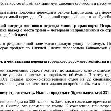
уб. вынос сетей даёт как минимум удвоение стоимости и массу
ем иметь подобные переходы в районе Цимлянской, два перехо
подземный переход на Синюшиной горе в районе рынка «Ручей»
рвой очереди мостового перехода министр транспорта Игор
язке выход с моста тремя – четырьмя направлениями со ст
 подобной идее?
ь в рекреационной зоне магистральную улицу не следует. П
торая пройдёт по Нижней Лисихе параллельно Байкальской (
ч, а чем вызвана передача городского дорожного хозяйства 
том выделенных средств комитет по жилищно-коммунальному 
и не успевал справиться с подобными объёмами. Поэтому где-
КСе создаём дорожно-строительный отдел из 22 специалист
екта и выдачи технического задания до приёмки объекта в эксп
му строительству. Нынче город сдаст (будем надеяться) 231 
ально выйдем на 300 тыс. кв. м. Заметьте, в советские времена 
. м. Считаю, это нормальные темпы. К сожалению, при возрас
нынче то и дело возникали перебои по щебню, инертным, цемен