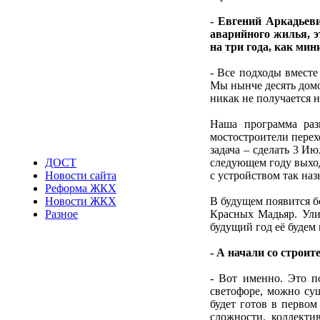
- Евгений Аркадьев
аварийного жилья, э
на три года, как ми
- Все подходы вместе
Мы нынче десять домо
никак не получается 
Наша программа раз
мостостроители перех
задача – сделать 3 И
ДОСТ
следующем году выход
Новости сайта
с устройством так наз
Реформа ЖКХ
Новости ЖКХ
В будущем появится бо
Разное
Красных Мадьяр. Ули
будущий год её будем 
- А начали со строи
- Вот именно. Это п
светофоре, можно сущ
будет готов в перво
сложности, коллекти