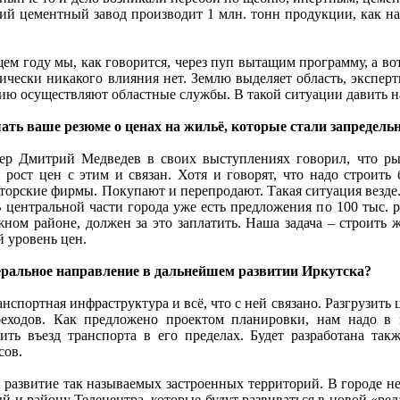
ий цементный завод производит 1 млн. тонн продукции, как на 
ем году мы, как говорится, через пуп вытащим программу, а во
ически никакого влияния нет. Землю выделяет область, эксперт
ию осуществляют областные службы. В такой ситуации давить на 
ать ваше резюме о ценах на жильё, которые стали запредель
ер Дмитрий Медведев в своих выступлениях говорил, что ры
рост цен с этим и связан. Хотя и говорят, что надо строить
торские фирмы. Покупают и перепродают. Такая ситуация везде. 
 центральной части города уже есть предложения по 100 тыс. ру
ном районе, должен за это заплатить. Наша задача – строить 
 уровень цен.
еральное направление в дальнейшем развитии Иркутска?
анспортная инфраструктура и всё, что с ней связано. Разгрузить 
реходов. Как предложено проектом планировки, нам надо в 
ить въезд транспорта в его пределах. Будет разработана так
сов.
 развитие так называемых застроенных территорий. В городе 
 и району Телецентра, которые будут развиваться в новой «ред