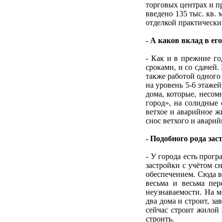
торговых центрах и пр
введено 135 тыс. кв. 
отделкой практически 
- А каков вклад в е
- Как и в прежние го
сроками, и со сдачей
также работой одног
на уровень 5-6 этажей
дома, которые, несо
город», на солидные
ветхое и аварийное ж
снос ветхого и авари
- Подобного рода за
- У города есть прог
застройки с учётом с
обеспечением. Сюда в
весьма и весьма пер
неузнаваемости. На 
два дома и строит, з
сейчас строит жилой 
строить.