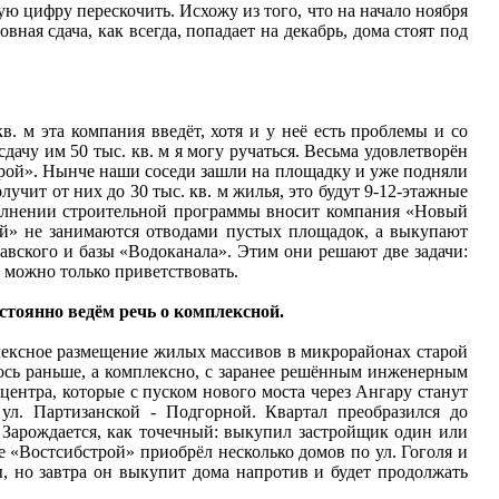
ую цифру перескочить. Исхожу из того, что на начало ноября
вная сдача, как всегда, попадает на декабрь, дома стоят под
в. м эта компания введёт, хотя и у неё есть проблемы и со
дачу им 50 тыс. кв. м я могу ручаться. Весьма удовлетворён
рой». Нынче наши соседи зашли на площадку и уже подняли
учит от них до 30 тыс. кв. м жилья, это будут 9-12-этажные
полнении строительной программы вносит компания «Новый
й» не занимаются отводами пустых площадок, а выкупают
лавского и базы «Водоканала». Этим они решают две задачи:
 можно только приветствовать.
остоянно ведём речь о комплексной.
мплексное размещение жилых массивов в микрорайонах старой
ось раньше, а комплексно, с заранее решённым инженерным
ентра, которые с пуском нового моста через Ангару станут
ул. Партизанской - Подгорной. Квартал преобразился до
 Зарождается, как точечный: выкупил застройщик один или
 «Востсибстрой» приобрёл несколько домов по ул. Гоголя и
ы, но завтра он выкупит дома напротив и будет продолжать