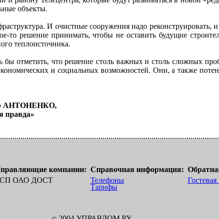
ьные объекты.
фраструктура. И очистные сооружения надо реконструировать, и
ое-то решение принимать, чтобы не оставить будущие строите
ного теплоисточника.
ь бы отметить, что решение столь важных и столь сложных проб
 экономических и социальных возможностей. Они, а также пот
др АНТОНЕНКО,
я правда»
правляющие компании:
Справочная информация:
Обратная
СП ОАО ДОСТ
Телефоны
Гостевая
Тарифы
2004 УПРАВДОМ.РУ
©