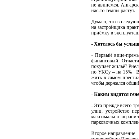
не двинемся. Ангарск
нас-то темпы растут.
Думаю, что в следующ
на застройщика практ
приёмку в эксплуатац
- Хотелось бы услыш
- Первый вице-премь
финансовый. Отчасти 
покупает жильё? Риел
по УКСу – на 15% . В
жить в самом престиж
чтобы держался общий
- Каким видится ген
- Это прежде всего тр
улиц, устройство пе
максимально огранич
парковочных комплек
Второе направление –
микрорайону Парковый