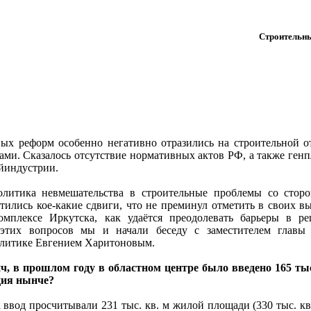
Строительны
х реформ особенно негативно отразились на строительной отр
ми. Сказалось отсутствие нормативных актов РФ, а также ген
йиндустрии.
олитика невмешательства в строительные проблемы со сторо
тились кое-какие сдвиги, что не преминул отметить в своих в
омплексе Иркутска, как удаётся преодолевать барьеры в ре
этих вопросов мы и начали беседу с заместителем главы а
олитике Евгением Харитоновым.
ч, в прошлом году в областном центре было введено 165 тыс
ция нынче?
 ввод просчитывали 231 тыс. кв. м жилой площади (330 тыс. кв