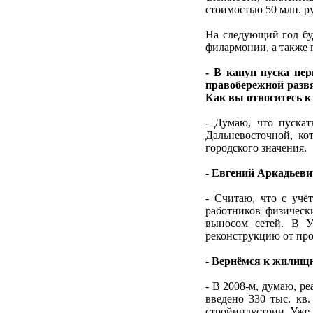
стоимостью 50 млн. р
На следующий год буд
филармонии, а также 
- В канун пуска пе
правобережной разв
Как вы относитесь к
- Думаю, что пускат
Дальневосточной, ко
городского значения.
- Евгений Аркадьеви
- Считаю, что с учё
работников физическ
выносом сетей. В У
реконструкцию от про
- Вернёмся к жилищно
- В 2008-м, думаю, ре
введено 330 тыс. кв
стройиндустрии. Уже 