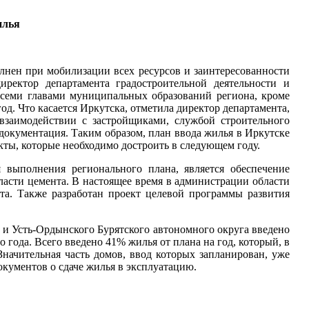
илья
олнен при мобилизации всех ресурсов и заинтересованности
иректор департамента градостроительной деятельности и
всеми главами муниципальных образований региона, кроме
д. Что касается Иркутска, отметила директор департамента,
 взаимодействии с застройщиками, службой строительного
 документация. Таким образом, план ввода жилья в Иркутске
ъекты, которые необходимо достроить в следующем году.
 выполнения регионального плана, является обеспечение
ласти цемента. В настоящее время в администрации области
нта. Также разработан проект целевой программы развития
и и Усть-Ордынского Бурятского автономного округа введено
о года. Всего введено 41% жилья от плана на год, который, в
Значительная часть домов, ввод которых запланирован, уже
кументов о сдаче жилья в эксплуатацию.