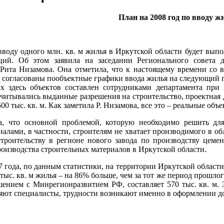
План на 2008 год по вводу ж
вводу одного млн. кв. м жилья в Иркутской области будет вып
ий. Об этом заявила на заседании Регионального совета д
 Рита Низамова. Она отметила, что к настоящему времени со 
 согласованы пообъектные графики ввода жилья на следующий го
х здесь объектов составлен сотрудниками департамента при
 учитывались выданные разрешения на строительство, проектная
500 тыс. кв. м. Как заметила Р. Низамова, все это – реальные об
а, что основной проблемой, которую необходимо решить для
алами, в частности, строителям не хватает производимого в об
строительству в регионе нового завода по производству цеме
изводства строительных материалов в Иркутской области.
07 года, по данным статистики, на территории Иркутской област
тыс. кв. м жилья – на 86% больше, чем за тот же период прошлог
шением с Минрегионразвитием РФ, составляет 570 тыс. кв. м. 
яют специалисты, трудности возникают именно в оформлении до