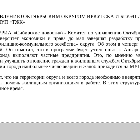
ВЛЕНИЮ ОКТЯБРЬСКИМ ОКРУГОМ ИРКУТСКА И БГУЭП 
УП «ТЖК»
. \РИА «Сибирские новости»\ - Комитет по управлению Октяб
иверситет экономики и права до мая завершат разработку 
жилищно-коммунального хозяйства» округа. Об этом в четверг
й. Он отметил, что в программе будет учтен опыт г. Ангар
нда выполняют частные предприятия. Это, по мнению мэр
и улучшить отношение граждан к жилищным службам Октябрьск
й города наибольшее число аварий и жалоб приходится на МУ
т, что на территории округа и всего города необходимо внедря
ут помочь жилищным организациям в работе. В этих структура
чное время.