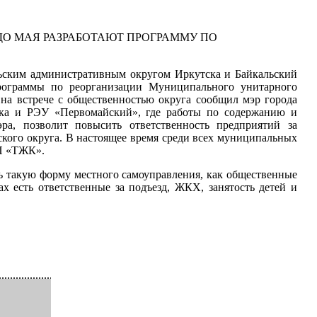
ДО МАЯ РАЗРАБОТАЮТ ПРОГРАММУ ПО
рьским административным округом Иркутска и Байкальский
программы по реорганизации Муниципального унитарного
 на встрече с общественностью округа сообщил мэр города
ска и РЭУ «Первомайский», где работы по содержанию и
а, позволит повысить ответственность предприятий за
ого округа. В настоящее время среди всех муниципальных
П «ТЖК».
ть такую форму местного самоуправления, как общественные
х есть ответственные за подъезд, ЖКХ, занятость детей и