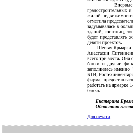
Впервые в рамка
градостроительных и
жилой недвижимости,
отметила председател
задумывалась в больш
зданий, гостиниц, ло
будет представлять 
девяти проектов.
Шестая Ярмарка недв
Анастасии Литвиненк
всего три места. Она
банки и другие фин
заполнилась именно 
БТИ, Ростехинвентар
фирма, предоставляющ
работать на ярмарке 
банка.
Екатерина Ерем
Областная газет
Для печати