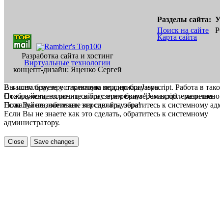
Разделы сайта:
У
Поиск на сайте
Р
Карта сайта
Разработка сайта и хостинг
Виртуальные технологии
концепт-дизайн: Яценко Сергей
В вашем браузере отключена поддержка Jasvscript. Работа в так
Вы используете устаревшую версию браузера.
Пожалуйста, включите в браузере режим "Javascript - разрешено
Отображение страниц сайта с этим браузером проблематична.
Если Вы не знаете как это сделать, обратитесь к системному а
Пожалуйста, обновите версию браузера!
Если Вы не знаете как это сделать, обратитесь к системному
администратору.
Close
Save changes