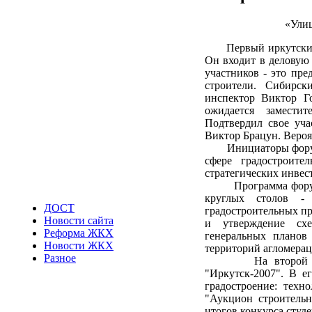
«Улиц
Первый иркутский гр
Он входит в деловую
участников - это пре
строители. Сибирск
инспектор Виктор Г
ожидается заместит
Подтвердил свое уч
Виктор Брацун. Вероя
Инициаторы форума с
сфере градостроите
стратегических инвес
Программа форума н
круглых столов - 
ДОСТ
градостроительных пр
Новости сайта
и утверждение схе
Реформа ЖКХ
генеральных планов
Новости ЖКХ
территорий агломерац
Разное
На второй день м
"Иркутск-2007". В е
градостроение: техн
"Аукцион строительн
итогов конкурса студе