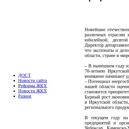
Новейшие отечествен
различных отраслях 
юбилейной, десятой
Директор департамен
что экспонаты и дел
области, стране и ми
– В нынешнем году ю
70-летиею Иркутской
ДОСТ
внимание начинают уд
Новости сайта
– Потенциал энергос
Реформа ЖКХ
нашей области оцени
Новости ЖКХ
становится приоритет
Разное
Бурный рост экономик
в Иркутской области
регионального продук
В текущем году на 
предприятий и орган
Чебоксар, Каменско