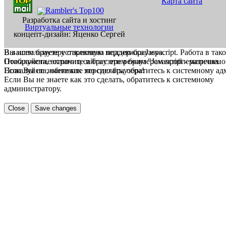
Карта сайта
Разработка сайта и хостинг
Виртуальные технологии
концепт-дизайн: Яценко Сергей
В вашем браузере отключена поддержка Jasvscript. Работа в так
Вы используете устаревшую версию браузера.
Пожалуйста, включите в браузере режим "Javascript - разрешено
Отображение страниц сайта с этим браузером проблематична.
Если Вы не знаете как это сделать, обратитесь к системному а
Пожалуйста, обновите версию браузера!
Если Вы не знаете как это сделать, обратитесь к системному
администратору.
Close
Save changes