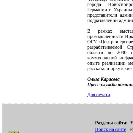
города – Новосибирс
Германии и Украины.
представители адми
подразделений админ
В рамках выставк
промышленности Ирку
ОГУ «Центр энергоре
разрабатываемой Ст
области до 2030 г
коммунальной инфрас
опыте реализации ме
рассказали иркутские
Ольга Карасева
Пресс-служба админ
Для печати
Разделы сайта:
У
Поиск на сайте
Р