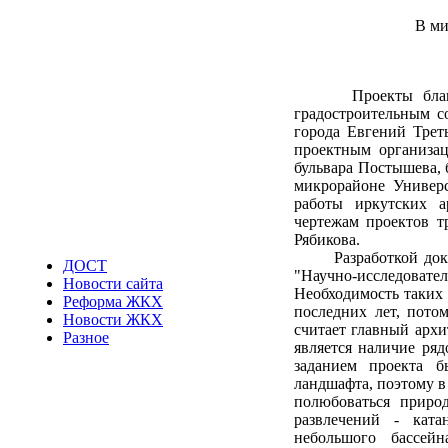
В ми
Проекты благоустр
градостроительным с
города Евгений Трет
проектным организа
бульвара Постышева, 
микрорайоне Универс
работы иркутских а
чертежам проектов т
Рябикова.
Разработкой докуме
ДОСТ
"Научно-исследова
Новости сайта
Необходимость таких 
Реформа ЖКХ
последних лет, пото
Новости ЖКХ
считает главный архи
Разное
является наличие ря
заданием проекта б
ландшафта, поэтому в
полюбоваться приро
развлечений - ката
небольшого бассей