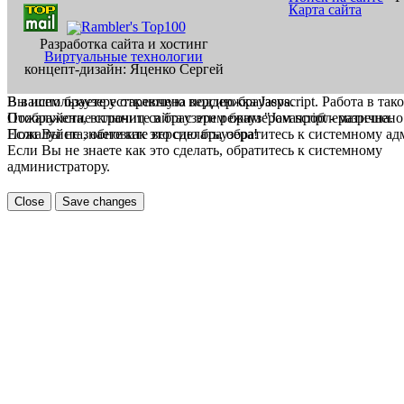
Карта сайта
Разработка сайта и хостинг
Виртуальные технологии
концепт-дизайн: Яценко Сергей
В вашем браузере отключена поддержка Jasvscript. Работа в так
Вы используете устаревшую версию браузера.
Пожалуйста, включите в браузере режим "Javascript - разрешено
Отображение страниц сайта с этим браузером проблематична.
Если Вы не знаете как это сделать, обратитесь к системному а
Пожалуйста, обновите версию браузера!
Если Вы не знаете как это сделать, обратитесь к системному
администратору.
Close
Save changes