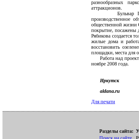
разнообразных парк
аттракционов.
Бульвар Постыше
производственное об
общественной жизни О
покрытие, посажены д
Рябикова создается т
жилые дома и работа
восстановить озелен
площадки, места для 
Работа над проектами
ноябре 2008 года.
Иркутск
aldana.ru
Для печати
Разделы сайта:
У
Поиск на сайте
Р