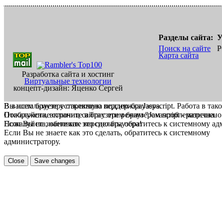
Разделы сайта:
У
Поиск на сайте
Р
Карта сайта
Разработка сайта и хостинг
Виртуальные технологии
концепт-дизайн: Яценко Сергей
В вашем браузере отключена поддержка Jasvscript. Работа в так
Вы используете устаревшую версию браузера.
Пожалуйста, включите в браузере режим "Javascript - разрешено
Отображение страниц сайта с этим браузером проблематична.
Если Вы не знаете как это сделать, обратитесь к системному а
Пожалуйста, обновите версию браузера!
Если Вы не знаете как это сделать, обратитесь к системному
администратору.
Close
Save changes