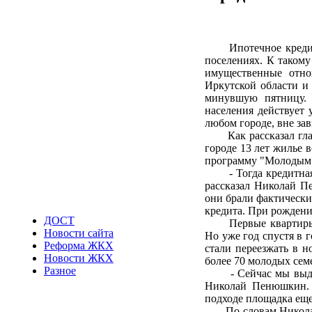
Ипотечное кредитов
поселениях. К таком
имущественные отно
Иркутской области
и 
минувшую пятницу. 
населения действует 
любом городе, вне за
Как рассказал глав
городе 13 лет жилье 
программу "Молодым с
- Тогда кредитная ба
рассказал Николай Пе
они брали фактически
кредита. При рождени
ДОСТ
Первые квартиры по
Новости сайта
Но уже год спустя в 
Реформа ЖКХ
стали переезжать в н
Новости ЖКХ
более 70 молодых сем
Разное
- Сейчас мы выделил
Николай Пенюшкин. -
подходе площадка еще
По словам Николая П