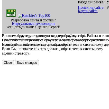
Разделы сайта:
У
Поиск на сайте
Р
Карта сайта
Разработка сайта и хостинг
Виртуальные технологии
концепт-дизайн: Яценко Сергей
В вашем браузере отключена поддержка Jasvscript. Работа в так
Вы используете устаревшую версию браузера.
Пожалуйста, включите в браузере режим "Javascript - разрешено
Отображение страниц сайта с этим браузером проблематична.
Если Вы не знаете как это сделать, обратитесь к системному а
Пожалуйста, обновите версию браузера!
Если Вы не знаете как это сделать, обратитесь к системному
администратору.
Close
Save changes