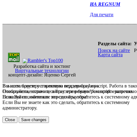
ИА REGNUM
Для печати
Разделы сайта:
У
Поиск на сайте
Р
Карта сайта
Разработка сайта и хостинг
Виртуальные технологии
концепт-дизайн: Яценко Сергей
В вашем браузере отключена поддержка Jasvscript. Работа в так
Вы используете устаревшую версию браузера.
Пожалуйста, включите в браузере режим "Javascript - разрешено
Отображение страниц сайта с этим браузером проблематична.
Если Вы не знаете как это сделать, обратитесь к системному а
Пожалуйста, обновите версию браузера!
Если Вы не знаете как это сделать, обратитесь к системному
администратору.
Close
Save changes