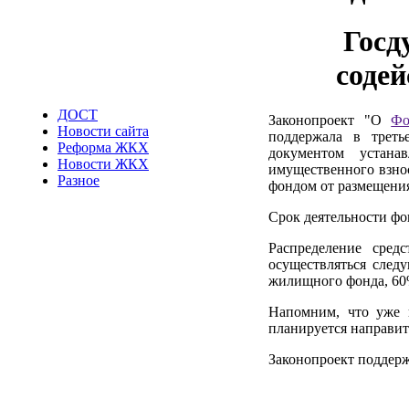
Госд
соде
ДОСТ
Законопроект "О
Фо
Новости сайта
поддержала в трет
Реформа ЖКХ
документом устана
Новости ЖКХ
имущественного взнос
Разное
фондом от размещения
Срок деятельности фон
Распределение сред
осуществляться след
жилищного фонда, 60%
Напомним, что уже в
планируется направит
Законопроект поддерж